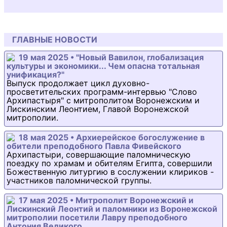
ГЛАВНЫЕ НОВОСТИ
19 мая 2025 • "Новый Вавилон, глобализация
культуры и экономики... Чем опасна тотальная
унификация?"
Выпуск продолжает цикл духовно-
просветительских программ-интервью "Слово
Архипастыря" с митрополитом Воронежским и
Лискинским Леонтием, Главой Воронежской
митрополии.
18 мая 2025 • Архиерейское богослужение в
обители преподобного Павла Фивейского
Архипастыри, совершающие паломническую
поездку по храмам и обителям Египта, совершили
Божественную литургию в сослужении клириков -
участников паломнической группы.
17 мая 2025 • Митрополит Воронежский и
Лискинский Леонтий и паломники из Воронежской
митрополии посетили Лавру преподобного
Антония Великого