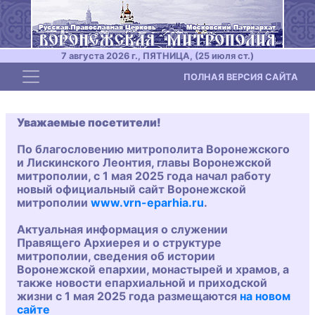
7 августа 2026 г., ПЯТНИЦА, (25 июля ст.)
Toggle navigation
ПОЛНАЯ ВЕРСИЯ САЙТА
Уважаемые посетители!
По благословению митрополита Воронежского
и Лискинского Леонтия, главы Воронежской
митрополии, с 1 мая 2025 года начал работу
новый официальный сайт Воронежской
митрополии
www.vrn-eparhia.ru
.
Актуальная информация о служении
Правящего Архиерея и о структуре
митрополии, сведения об истории
Воронежской епархии, монастырей и храмов, а
также новости епархиальной и приходской
жизни с 1 мая 2025 года размещаются
на новом
сайте