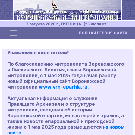
7 августа 2026 г., ПЯТНИЦА, (25 июля ст.)
Toggle navigation
ПОЛНАЯ ВЕРСИЯ САЙТА
Уважаемые посетители!
По благословению митрополита Воронежского
и Лискинского Леонтия, главы Воронежской
митрополии, с 1 мая 2025 года начал работу
новый официальный сайт Воронежской
митрополии
www.vrn-eparhia.ru
.
Актуальная информация о служении
Правящего Архиерея и о структуре
митрополии, сведения об истории
Воронежской епархии, монастырей и храмов, а
также новости епархиальной и приходской
жизни с 1 мая 2025 года размещаются
на новом
сайте