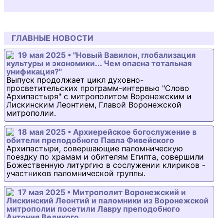
ГЛАВНЫЕ НОВОСТИ
19 мая 2025 • "Новый Вавилон, глобализация
культуры и экономики... Чем опасна тотальная
унификация?"
Выпуск продолжает цикл духовно-
просветительских программ-интервью "Слово
Архипастыря" с митрополитом Воронежским и
Лискинским Леонтием, Главой Воронежской
митрополии.
18 мая 2025 • Архиерейское богослужение в
обители преподобного Павла Фивейского
Архипастыри, совершающие паломническую
поездку по храмам и обителям Египта, совершили
Божественную литургию в сослужении клириков -
участников паломнической группы.
17 мая 2025 • Митрополит Воронежский и
Лискинский Леонтий и паломники из Воронежской
митрополии посетили Лавру преподобного
Антония Великого