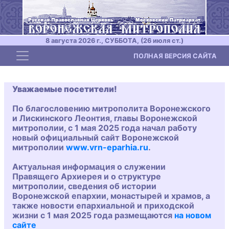
8 августа 2026 г., СУББОТА, (26 июля ст.)
Toggle navigation
ПОЛНАЯ ВЕРСИЯ САЙТА
Уважаемые посетители!
По благословению митрополита Воронежского
и Лискинского Леонтия, главы Воронежской
митрополии, с 1 мая 2025 года начал работу
новый официальный сайт Воронежской
митрополии
www.vrn-eparhia.ru
.
Актуальная информация о служении
Правящего Архиерея и о структуре
митрополии, сведения об истории
Воронежской епархии, монастырей и храмов, а
также новости епархиальной и приходской
жизни с 1 мая 2025 года размещаются
на новом
сайте