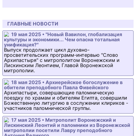
ГЛАВНЫЕ НОВОСТИ
19 мая 2025 • "Новый Вавилон, глобализация
культуры и экономики... Чем опасна тотальная
унификация?"
Выпуск продолжает цикл духовно-
просветительских программ-интервью "Слово
Архипастыря" с митрополитом Воронежским и
Лискинским Леонтием, Главой Воронежской
митрополии.
18 мая 2025 • Архиерейское богослужение в
обители преподобного Павла Фивейского
Архипастыри, совершающие паломническую
поездку по храмам и обителям Египта, совершили
Божественную литургию в сослужении клириков -
участников паломнической группы.
17 мая 2025 • Митрополит Воронежский и
Лискинский Леонтий и паломники из Воронежской
митрополии посетили Лавру преподобного
Антония Великого