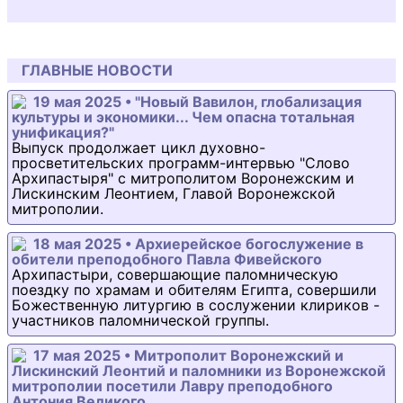
ГЛАВНЫЕ НОВОСТИ
19 мая 2025 • "Новый Вавилон, глобализация
культуры и экономики... Чем опасна тотальная
унификация?"
Выпуск продолжает цикл духовно-
просветительских программ-интервью "Слово
Архипастыря" с митрополитом Воронежским и
Лискинским Леонтием, Главой Воронежской
митрополии.
18 мая 2025 • Архиерейское богослужение в
обители преподобного Павла Фивейского
Архипастыри, совершающие паломническую
поездку по храмам и обителям Египта, совершили
Божественную литургию в сослужении клириков -
участников паломнической группы.
17 мая 2025 • Митрополит Воронежский и
Лискинский Леонтий и паломники из Воронежской
митрополии посетили Лавру преподобного
Антония Великого