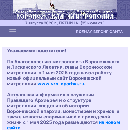
7 августа 2026 г., ПЯТНИЦА, (25 июля ст.)
Toggle navigation
ПОЛНАЯ ВЕРСИЯ САЙТА
Уважаемые посетители!
По благословению митрополита Воронежского
и Лискинского Леонтия, главы Воронежской
митрополии, с 1 мая 2025 года начал работу
новый официальный сайт Воронежской
митрополии
www.vrn-eparhia.ru
.
Актуальная информация о служении
Правящего Архиерея и о структуре
митрополии, сведения об истории
Воронежской епархии, монастырей и храмов, а
также новости епархиальной и приходской
жизни с 1 мая 2025 года размещаются
на новом
сайте