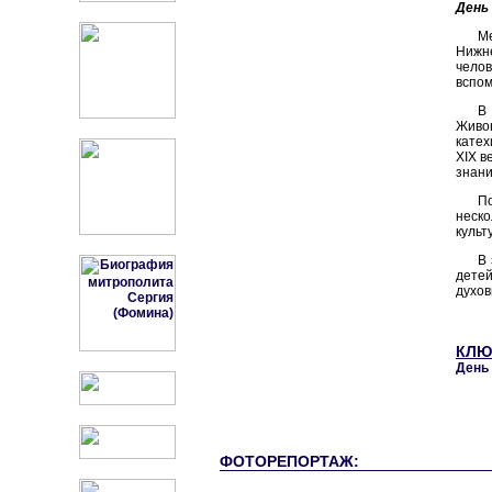
День
М
Нижне
челов
вспом
В 
Живо
катех
XIX в
знани
П
неско
культ
В
детей
духов
КЛЮ
День 
ФОТОРЕПОРТАЖ: