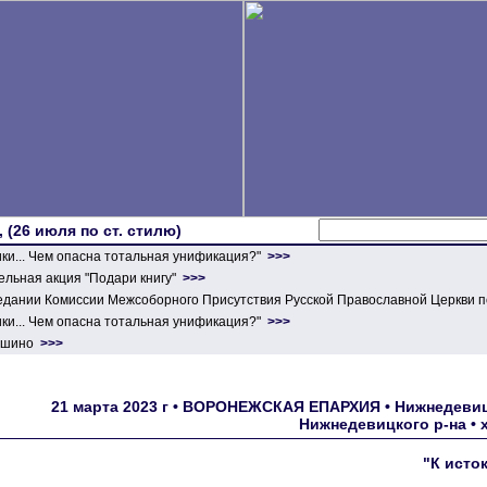
 (26 июля по ст. стилю)
ики... Чем опасна тотальная унификация?"
>>>
льная акция "Подари книгу"
>>>
едании Комиссии Межсоборного Присутствия Русской Православной Церкви п
ики... Чем опасна тотальная унификация?"
>>>
ершино
>>>
21 марта 2023 г • ВОРОНЕЖСКАЯ ЕПАРХИЯ • Нижнедевиц
Нижнедевицкого р-на •
"К исто