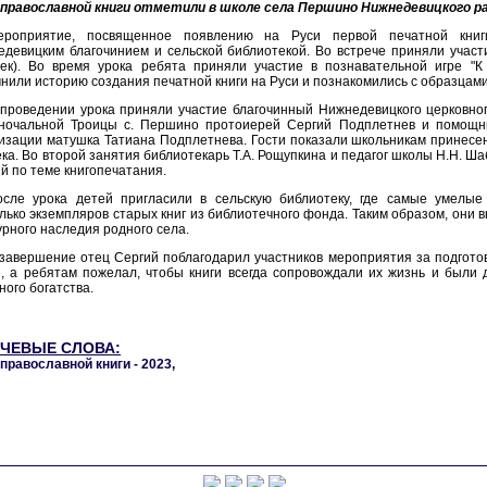
 православной книги отметили в школе села Першино Нижнедевицкого ра
ероприятие, посвященное появлению на Руси первой печатной книг
девицким благочинием и сельской библиотекой. Во встрече приняли участи
ек). Во время урока ребята приняли участие в познавательной игре "К 
нили историю создания печатной книги на Руси и познакомились с образцам
проведении урока приняли участие благочинный Нижнедевицкого церковного
ночальной Троицы с. Першино протоиерей Сергий Подплетнев и помощни
изации матушка Татиана Подплетнева. Гости показали школьникам принесе
ека. Во второй занятия библиотекарь Т.А. Рощупкина и педагог школы Н.Н. Ш
й по теме книгопечатания.
осле урока детей пригласили в сельскую библиотеку, где самые умелые
лько экземпляров старых книг из библиотечного фонда. Таким образом, они в
урного наследия родного села.
 завершение отец Сергий поблагодарил участников мероприятия за подгот
, а ребятам пожелал, чтобы книги всегда сопровождали их жизнь и были 
ного богатства.
ЧЕВЫЕ СЛОВА:
православной книги - 2023
,