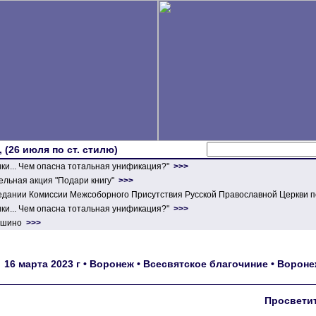
 (26 июля по ст. стилю)
ики... Чем опасна тотальная унификация?"
>>>
льная акция "Подари книгу"
>>>
едании Комиссии Межсоборного Присутствия Русской Православной Церкви п
ики... Чем опасна тотальная унификация?"
>>>
ершино
>>>
16 марта 2023 г • Воронеж • Всесвятское благочиние • Вороне
Просветит