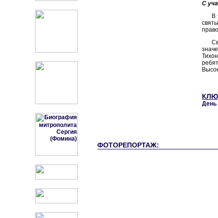
С уч
В 
свят
право
С
значе
Тихон
ребя
Высок
КЛЮ
День 
ФОТОРЕПОРТАЖ: