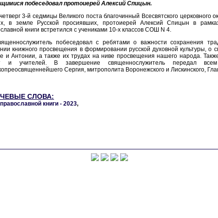
ащимися побеседовал протоиерей Алексий Спицын.
четверг 3-й седмицы Великого поста благочинный Всесвятского церковного о
ых, в земле Русской просиявших, протоиерей Алексий Спицын в рамка
славной книги встретился с учениками 10-х классов СОШ N 4.
вященнослужитель побеседовал с ребятами о важности сохранения тра
нии книжного просвещения в формировании русской духовной культуры, о 
е и Антонии, а также их трудах на ниве просвещения нашего народа. Такж
т и учителей. В завершение священнослужитель передал всем 
опреосвященнейшего Сергия, митрополита Воронежского и Лискинского, Гл
ЧЕВЫЕ СЛОВА:
православной книги - 2023
,