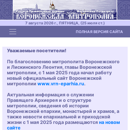
7 августа 2026 г., ПЯТНИЦА, (25 июля ст.)
Toggle navigation
ПОЛНАЯ ВЕРСИЯ САЙТА
Уважаемые посетители!
По благословению митрополита Воронежского
и Лискинского Леонтия, главы Воронежской
митрополии, с 1 мая 2025 года начал работу
новый официальный сайт Воронежской
митрополии
www.vrn-eparhia.ru
.
Актуальная информация о служении
Правящего Архиерея и о структуре
митрополии, сведения об истории
Воронежской епархии, монастырей и храмов, а
также новости епархиальной и приходской
жизни с 1 мая 2025 года размещаются
на новом
сайте