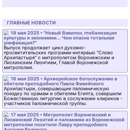
ГЛАВНЫЕ НОВОСТИ
19 мая 2025 • "Новый Вавилон, глобализация
культуры и экономики... Чем опасна тотальная
унификация?"
Выпуск продолжает цикл духовно-
просветительских программ-интервью "Слово
Архипастыря" с митрополитом Воронежским и
Лискинским Леонтием, Главой Воронежской
митрополии.
18 мая 2025 • Архиерейское богослужение в
обители преподобного Павла Фивейского
Архипастыри, совершающие паломническую
поездку по храмам и обителям Египта, совершили
Божественную литургию в сослужении клириков -
участников паломнической группы.
17 мая 2025 • Митрополит Воронежский и
Лискинский Леонтий и паломники из Воронежской
митрополии посетили Лавру преподобного
Антония Великого