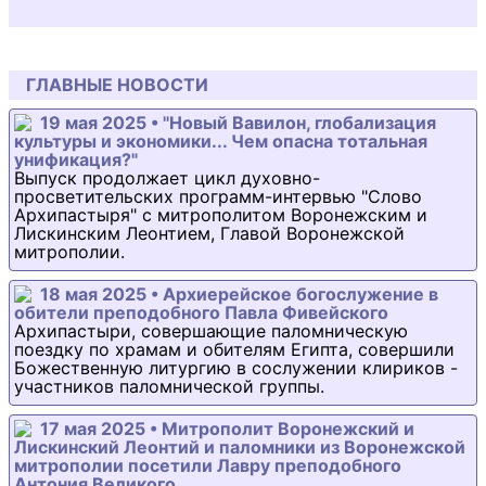
ГЛАВНЫЕ НОВОСТИ
19 мая 2025 • "Новый Вавилон, глобализация
культуры и экономики... Чем опасна тотальная
унификация?"
Выпуск продолжает цикл духовно-
просветительских программ-интервью "Слово
Архипастыря" с митрополитом Воронежским и
Лискинским Леонтием, Главой Воронежской
митрополии.
18 мая 2025 • Архиерейское богослужение в
обители преподобного Павла Фивейского
Архипастыри, совершающие паломническую
поездку по храмам и обителям Египта, совершили
Божественную литургию в сослужении клириков -
участников паломнической группы.
17 мая 2025 • Митрополит Воронежский и
Лискинский Леонтий и паломники из Воронежской
митрополии посетили Лавру преподобного
Антония Великого