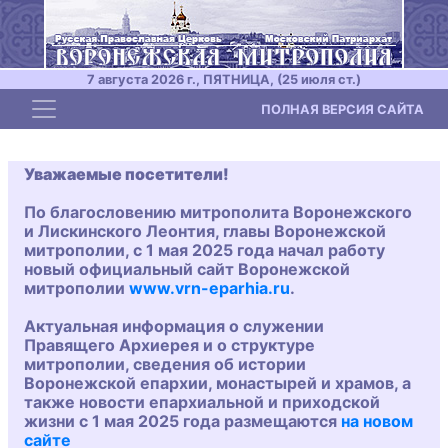
7 августа 2026 г., ПЯТНИЦА, (25 июля ст.)
Toggle navigation
ПОЛНАЯ ВЕРСИЯ САЙТА
Уважаемые посетители!
По благословению митрополита Воронежского
и Лискинского Леонтия, главы Воронежской
митрополии, с 1 мая 2025 года начал работу
новый официальный сайт Воронежской
митрополии
www.vrn-eparhia.ru
.
Актуальная информация о служении
Правящего Архиерея и о структуре
митрополии, сведения об истории
Воронежской епархии, монастырей и храмов, а
также новости епархиальной и приходской
жизни с 1 мая 2025 года размещаются
на новом
сайте