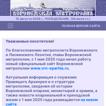
10 августа 2026 г., ПОНЕДЕЛЬНИК, (28 июля ст.)
Toggle navigation
ПОЛНАЯ ВЕРСИЯ САЙТА
Уважаемые посетители!
По благословению митрополита Воронежского
и Лискинского Леонтия, главы Воронежской
митрополии, с 1 мая 2025 года начал работу
новый официальный сайт Воронежской
митрополии
www.vrn-eparhia.ru
.
Актуальная информация о служении
Правящего Архиерея и о структуре
митрополии, сведения об истории
Воронежской епархии, монастырей и храмов, а
также новости епархиальной и приходской
жизни с 1 мая 2025 года размещаются
на новом
сайте