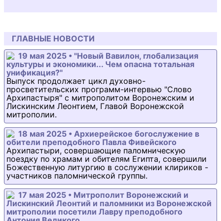
ГЛАВНЫЕ НОВОСТИ
19 мая 2025 • "Новый Вавилон, глобализация
культуры и экономики... Чем опасна тотальная
унификация?"
Выпуск продолжает цикл духовно-
просветительских программ-интервью "Слово
Архипастыря" с митрополитом Воронежским и
Лискинским Леонтием, Главой Воронежской
митрополии.
18 мая 2025 • Архиерейское богослужение в
обители преподобного Павла Фивейского
Архипастыри, совершающие паломническую
поездку по храмам и обителям Египта, совершили
Божественную литургию в сослужении клириков -
участников паломнической группы.
17 мая 2025 • Митрополит Воронежский и
Лискинский Леонтий и паломники из Воронежской
митрополии посетили Лавру преподобного
Антония Великого