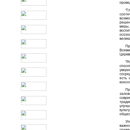
прове
"Г
сооте
возмо
решен
меры,
воспи
осозн
велик
Пр
Всеми
Церкв
"Р
спосо
увере
сосре
есть 
консо
Пр
залож
совре
тради
улучш
культ
общес
Уп
важно
сраже