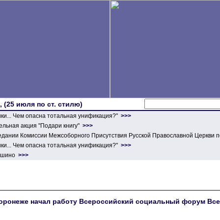
 (25 июля по ст. стилю)
ики... Чем опасна тотальная унификация?"
>>>
льная акция "Подари книгу"
>>>
едании Комиссии Межсоборного Присутствия Русской Православной Церкви п
ики... Чем опасна тотальная унификация?"
>>>
ершино
>>>
оронеже начал работу Всероссийский социальный форум Все