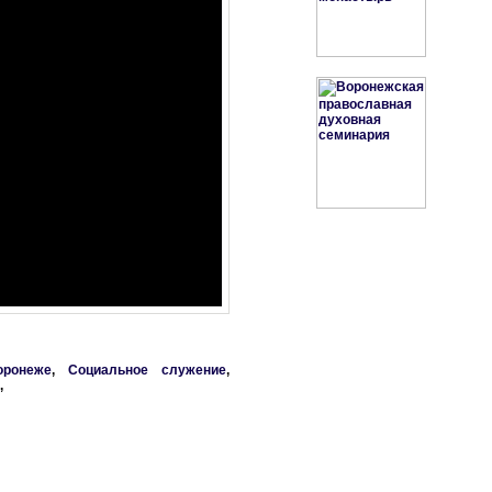
оронеже
,
Социальное служение
,
,