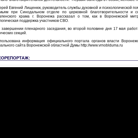
иерей Евгений Лищенюк, руководитель службы духовной и психологической п
мьям при Синодальном отделе по церковной благотворительности и с
вленского храма г. Воронежа рассказал о том, как в Воронежской мит
логическая поддержка участников СВО.
 завершении пленарного заседания, во второй половине дня 17 мая рабо
ических секций.
пользована информация официального портала органов власти Воронежской
ального сайта Воронежской областной Думы http://www.vrnoblduma.ru
ЕОРЕПОРТАЖ: