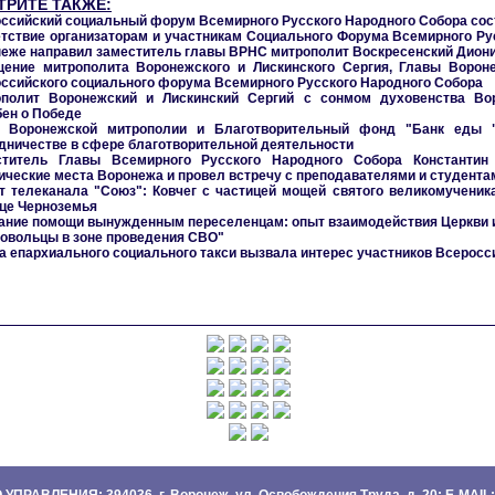
ТРИТЕ ТАКЖЕ:
ссийский социальный форум Всемирного Русского Народного Собора сост
тствие организаторам и участникам Социального Форума Всемирного Ру
еже направил заместитель главы ВРНС митрополит Воскресенский Дион
ение митрополита Воронежского и Лискинского Сергия, Главы Вороне
ссийского социального форума Всемирного Русского Народного Собора
ополит Воронежский и Лискинский Сергий с сонмом духовенства Во
ен о Победе
а Воронежской митрополии и Благотворительный фонд "Банк еды 
дничестве в сфере благотворительной деятельности
ститель Главы Всемирного Русского Народного Собора Константи
ические места Воронежа и провел встречу с преподавателями и студента
 телеканала "Союз": Ковчег с частицей мощей святого великомученик
це Черноземья
ание помощи вынужденным переселенцам: опыт взаимодействия Церкви и
овольцы в зоне проведения СВО"
а епархиального социального такси вызвала интерес участников Всерос