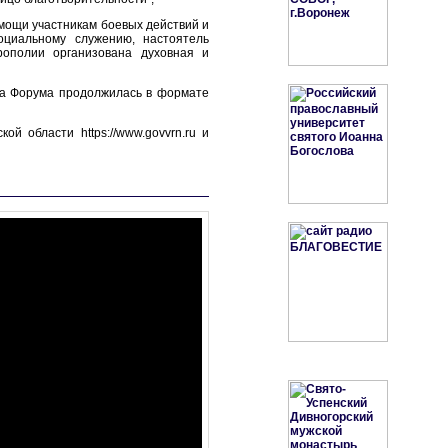
омощи участникам боевых действий и
оциальному служению, настоятель
рополии организована духовная и
та Форума продолжилась в формате
 области https://www.govvrn.ru и