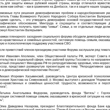
сть для защиты южных рубежей нашей страны, всегда отличался мужеством
 всем нам сейчас – как в сражениях на Донбассе, так и в защите наших тради
зможные пути решения демографических проблем и народосбережения ука
титель Главы Всемирного Русского Народного Собора Константин Валерьев
одимо сделать, – это утвердить демографию основой государственной пол
рафическое обоснование. Минтруда и соцзащиты и соответствующие д
ниях должны получить приставку "семья". Семьи, а не отдельные люди долж
ркнул Константин Валерьевич.
рамках пленарного заседания социального форума обсудили демографическу
но-нравственных и семейных ценностей, системную помощь семьям, оказавши
ную и психологическую поддержку участников СВО.
сле приветствий членов президиума участники Форума заслушали ряд темати
Олег Иванович Аполихин, член Общественной палаты РФ, эксперт Совета 
ительства в социальной сфере, член рабочей группы Госсовета по направле
атный специалист Минздрава РФ по репродуктивному здоровью, член-коррес
ссор, представил развернутую презентацию на тему: "Репродуктивное здо
н в демографической перспективе России";
Михаил Игоревич Хасьминский, руководитель Центра кризисной психолог
есения Христова на Семеновской, (г. Москва) выступил с докладом "Нормат
но-нравственных и семейных ценностей: трудности, возможности и персп
ога";
Татьяна Анатольевна Федорова, руководитель фонда "Витязь" г. Горло
изации системной помощи семьям, оказавшимся в кризисной ситуации на но
ь";
Юлиа Давидовна Назарова, президент Благотворительного фонда Банк ед
льно-благотворительной деятельности: "Первый банк еды в России, женское л