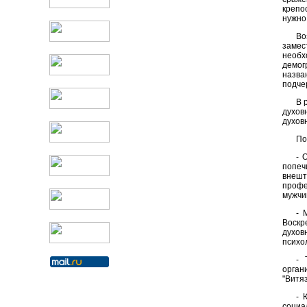
крепо
нужно
Во
замес
необх
демог
назва
подче
В 
духов
духов
По
- 
попеч
внешт
профе
мужчи
- 
Воскр
духов
психол
- 
орган
"Витяз
- 
социа