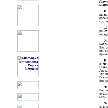
Плен
митро
В 
являе
росси
сооте
17
рабо
госуд
Ут
молеб
Благо
просв
прине
В 
собра
Глава
Алек
Уполн
Всеми
Ворон
"В
Ворон
откры
больш
За
сохра