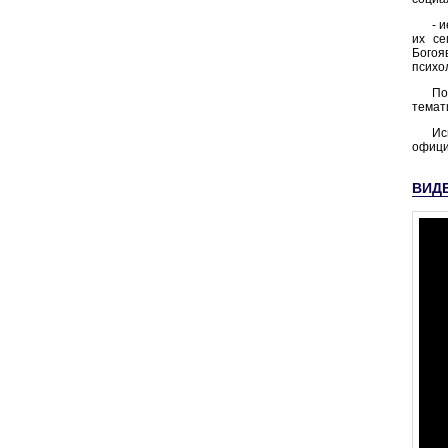
- 
их се
Богоя
психо
По
темат
Ис
офици
ВИД