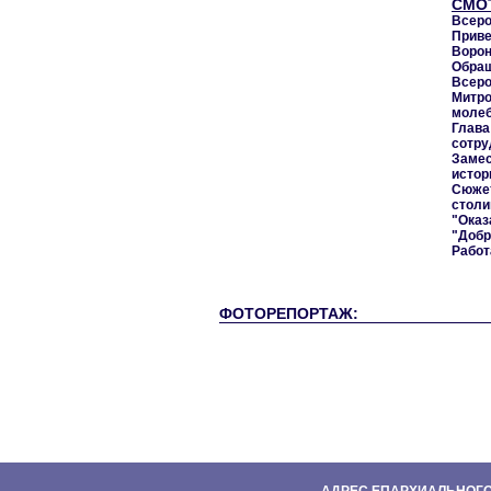
СМО
Всеро
Приве
Ворон
Обращ
Всеро
Митр
молеб
Глав
сотру
Заме
истор
Сюжет
столи
"Оказ
"Добр
Работ
ФОТОРЕПОРТАЖ: