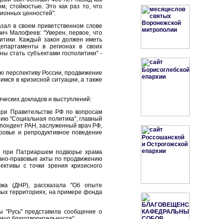
, стойкостью. Это как раз то, что
ционных ценностей".
зал в своем приветственном слове
ич Малофеев: "Уверен, первое, что
итики. Каждый закон должен иметь
епартаменты в регионах в своих
ны стать субъектами госполитики" -
ю перспективу России, продвижение
мся в кризисной ситуации, а также
ческих докладов и выступлений:
при Правительстве РФ по вопросам
нию "Социальная политика", главный
пондент РАН, заслуженный врач РФ,
ровье и репродуктивное поведение
ии при Патриаршем подворье храма
ивно-правовые акты по продвижению
ективы с точки зрения кризисного
вка (ДНР), рассказала "Об опыте
вых территориях, на примере фонда
ы "Русь" представила сообщение о
ицо благотворительности";