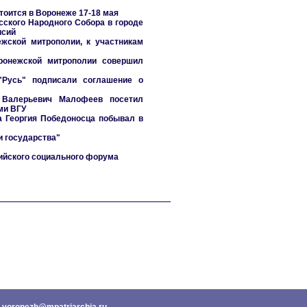
оится в Воронеже 17-18 мая
сского Народного Собора в городе
исий
жской митрополии, к участникам
ронежской митрополии совершил
"Русь" подписали соглашение о
н Валерьевич Малофеев посетил
ми ВГУ
а Георгия Победоносца побывал в
 государства"
сийского социального форума