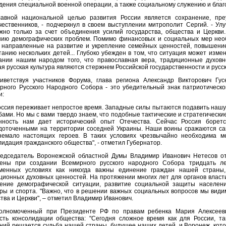
дения специальной военной операции, а также социальному служению и благ
лавной национальной целью развития России является сохранение, пр
чественников, - подчеркнул в своем выступлении митрополит Сергий. - У
жно только за счет объединения усилий государства, общества и Церкви
ию демографических проблем. Помимо финансовых и социальных мер нео
 направленные на развитие и укрепление семейных ценностей, повышение
танию нескольких детей... Глубоко убежден в том, что ситуация может изме
ании нашим народом того, что православная вера, традиционные духовн
ая русская культура являются стержнем Российской государственности и русс
иветствуя участников Форума, глава региона Александр Викторович Гу
рного Русского Народного Собора - это убедительный знак патриотическо
и:
оссия переживает непростое время. Западные силы пытаются подавить нашу
бами. Но мы с вами твердо знаем, что подобные тактические и стратегически
нность нам дает исторический опыт Отечества. Сейчас Россия борет
доточенными на территории соседней Украины. Наши воины сражаются са
немало настоящих героев. В таких условиях чрезвычайно необходима м
лидация гражданского общества", - отметил Губернатор.
едседатель Воронежской областной Думы Владимир Иванович Нетесов от
ены при создании Всемирного русского народного Собора тридцать ле
менных условиях как никогда важны единение граждан нашей страны,
ционных духовных ценностей. На протяжении многих лет для органов влас
ение демографической ситуации, развитие социальной защиты населени
уры и спорта. "Важно, что в решении важных социальных вопросов мы види
тва и Церкви", – отметил Владимир Иванович.
олномоченный при Президенте РФ по правам ребенка Мария Алексеевн
сть консолидации общества: "Сегодня сложное время как для России, та
ний решается судьба нашей страны, будущее наших детей, и Воронеж, кото