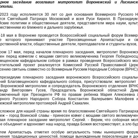
арное заседание возглавил митрополит Воронежский и Лискинск
полии.
2023 году исполняется 30 лет со дня основания Всемирного Русского Н
тся Святейший Патриарх Московский и всея Руси Кирилл. В Президиу
йские политики и общественные деятели, представители мира науки, культ
чественники из ближнего и дальнего зарубежья.
-18 мая в Воронеже проводится Всероссийский социальный форум Всемирн
те которого принимают участие Преосвященные Архипастыри и свя
арственной власти, общественные деятели, преподаватели и студенты вузов
ром 17 мая, перед началом пленарного заседания, митрополит Воронежс
ен перед ковчегом с мощами святого великомученика Георгия Победоносц
вещенском кафедральном соборе в рамках проведения Всероссийского мо
етительский проект реализуется Комиссией Русской Православной Цер
сению святынь совместно со Всемирным Русским Народным Собором (ВРНС)
президиуме пленарного заседания воронежского Всероссийского социаль
ний Благовещенского кафедрального собора, присутствовали: митрополит 
 Воронежской митрополии и сопредседатель Воронежского отделения ВРНС
сандр Викторович Гусев, Председатель Воронежской областной Ду
омоченный при Президенте РФ по правам ребенка Мария Алексеевна Л
рного Русского Народного Собора Константин Валерьевич Малофеев и
ежской митрополии протоиерей Андрей Скакалин.
 сложное для нашей страны время по благословению Святейшего Патриарха 
еж – город Воинской славы - принесен ковчег с мощами святого великомучен
вая пленарное заседание митрополит Сергий. - Верим, что соборная мо
е объединит и вдохновит наш народ, правда Божия восторжествует, а зло буд
тем Архипастырь отметил особую актуальность темы нынешнего форум
нения традиционных ценностей, помощи вынужденным переселенцам и доб