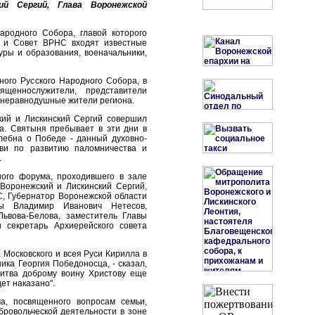
ий Сергий, Глава Воронежской
ародного Собора, главой которого
м и Совет ВРНС входят известные
уры и образования, военачальники,
ого Русского Народного Собора, в
щеннослужители, представители
, неравнодушные жители региона.
кий и Лискинский Сергий совершил
а. Святыня пребывает в эти дни в
лебна о Победе - данный духовно-
кви по развитию паломничества и
.
ного форума, проходившего в зале
Воронежский и Лискинский Сергий,
, Губернатор Воронежской области
мы Владимир Иванович Нетесов,
ьвова-Белова, заместитель Главы
 секретарь Архиерейского совета
Московского и всея Руси Кирилла в
ика Георгия Победоносца, - сказал,
литва доброму воину Христову еще
ет наказано".
а, посвященного вопросам семьи,
ровольческой деятельности в зоне