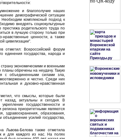
отворительности:
еумножение и благополучие наших
лучшение демографической ситуации
. Необходим комплексный подход к
бходимо внедрять социокультурные
 престижа родительского труда по
ниться в лучшую сторону только при
о-нравственные ценности, а также
кой цивилизации".
сев отметил: Всероссийский форум
го единения государства, народа и
 страну экономическими и военными
е планы обречены на неудачу. Такую
ся с объединенными силами зла,
моотверженно и честно. Среди них
ентальная и духовно-нравственная
метил, что смыслы, которые были
т назад, актуальны и сегодня. В
 укрепление государственности и
ти региона приоритетными являются
я, здравоохранения, образования,
м объединение усилий государства,
а Львова-Белова также отметила
к и для каждого из нас. На полях
рый был основан 400 лет назад как