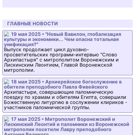
ГЛАВНЫЕ НОВОСТИ
19 мая 2025 • "Новый Вавилон, глобализация
культуры и экономики... Чем опасна тотальная
унификация?"
Выпуск продолжает цикл духовно-
просветительских программ-интервью "Слово
Архипастыря" с митрополитом Воронежским и
Лискинским Леонтием, Главой Воронежской
митрополии.
18 мая 2025 • Архиерейское богослужение в
обители преподобного Павла Фивейского
Архипастыри, совершающие паломническую
поездку по храмам и обителям Египта, совершили
Божественную литургию в сослужении клириков -
участников паломнической группы.
17 мая 2025 • Митрополит Воронежский и
Лискинский Леонтий и паломники из Воронежской
митрополии посетили Лавру преподобного
Антония Великого