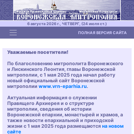
6 августа 2026 г., ЧЕТВЕРГ, (24 июля ст.)
Toggle navigation
ПОЛНАЯ ВЕРСИЯ САЙТА
Уважаемые посетители!
По благословению митрополита Воронежского
и Лискинского Леонтия, главы Воронежской
митрополии, с 1 мая 2025 года начал работу
новый официальный сайт Воронежской
митрополии
www.vrn-eparhia.ru
.
Актуальная информация о служении
Правящего Архиерея и о структуре
митрополии, сведения об истории
Воронежской епархии, монастырей и храмов, а
также новости епархиальной и приходской
жизни с 1 мая 2025 года размещаются
на новом
сайте