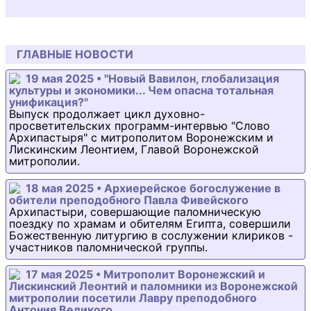
ГЛАВНЫЕ НОВОСТИ
19 мая 2025 • "Новый Вавилон, глобализация
культуры и экономики... Чем опасна тотальная
унификация?"
Выпуск продолжает цикл духовно-
просветительских программ-интервью "Слово
Архипастыря" с митрополитом Воронежским и
Лискинским Леонтием, Главой Воронежской
митрополии.
18 мая 2025 • Архиерейское богослужение в
обители преподобного Павла Фивейского
Архипастыри, совершающие паломническую
поездку по храмам и обителям Египта, совершили
Божественную литургию в сослужении клириков -
участников паломнической группы.
17 мая 2025 • Митрополит Воронежский и
Лискинский Леонтий и паломники из Воронежской
митрополии посетили Лавру преподобного
Антония Великого