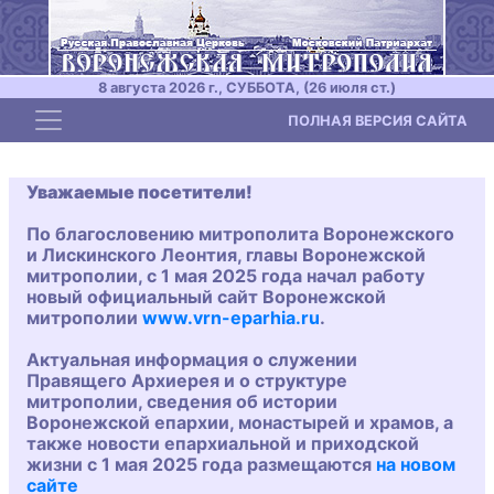
8 августа 2026 г., СУББОТА, (26 июля ст.)
Toggle navigation
ПОЛНАЯ ВЕРСИЯ САЙТА
Уважаемые посетители!
По благословению митрополита Воронежского
и Лискинского Леонтия, главы Воронежской
митрополии, с 1 мая 2025 года начал работу
новый официальный сайт Воронежской
митрополии
www.vrn-eparhia.ru
.
Актуальная информация о служении
Правящего Архиерея и о структуре
митрополии, сведения об истории
Воронежской епархии, монастырей и храмов, а
также новости епархиальной и приходской
жизни с 1 мая 2025 года размещаются
на новом
сайте