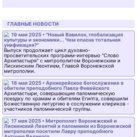
ГЛАВНЫЕ НОВОСТИ
19 мая 2025 • "Новый Вавилон, глобализация
культуры и экономики... Чем опасна тотальная
унификация?"
Выпуск продолжает цикл духовно-
просветительских программ-интервью "Слово
Архипастыря" с митрополитом Воронежским и
Лискинским Леонтием, Главой Воронежской
митрополии.
18 мая 2025 • Архиерейское богослужение в
обители преподобного Павла Фивейского
Архипастыри, совершающие паломническую
поездку по храмам и обителям Египта, совершили
Божественную литургию в сослужении клириков -
участников паломнической группы.
17 мая 2025 • Митрополит Воронежский и
Лискинский Леонтий и паломники из Воронежской
митрополии посетили Лавру преподобного
Антония Великого