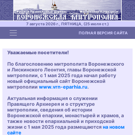
7 августа 2026 г., ПЯТНИЦА, (25 июля ст.)
Toggle navigation
ПОЛНАЯ ВЕРСИЯ САЙТА
Уважаемые посетители!
По благословению митрополита Воронежского
и Лискинского Леонтия, главы Воронежской
митрополии, с 1 мая 2025 года начал работу
новый официальный сайт Воронежской
митрополии
www.vrn-eparhia.ru
.
Актуальная информация о служении
Правящего Архиерея и о структуре
митрополии, сведения об истории
Воронежской епархии, монастырей и храмов, а
также новости епархиальной и приходской
жизни с 1 мая 2025 года размещаются
на новом
сайте