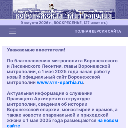
9 августа 2026 г., ВОСКРЕСЕНЬЕ, (27 июля ст.)
Toggle navigation
ПОЛНАЯ ВЕРСИЯ САЙТА
Уважаемые посетители!
По благословению митрополита Воронежского
и Лискинского Леонтия, главы Воронежской
митрополии, с 1 мая 2025 года начал работу
новый официальный сайт Воронежской
митрополии
www.vrn-eparhia.ru
.
Актуальная информация о служении
Правящего Архиерея и о структуре
митрополии, сведения об истории
Воронежской епархии, монастырей и храмов, а
также новости епархиальной и приходской
жизни с 1 мая 2025 года размещаются
на новом
сайте