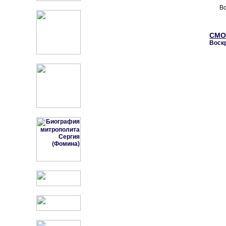
В
СМО
Воск