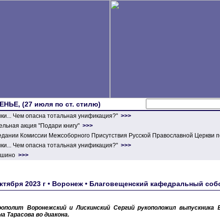
ЕНЬЕ, (27 июля по ст. стилю)
ики... Чем опасна тотальная унификация?"
>>>
льная акция "Подари книгу"
>>>
едании Комиссии Межсоборного Присутствия Русской Православной Церкви п
ики... Чем опасна тотальная унификация?"
>>>
ершино
>>>
октября 2023 г • Воронеж • Благовещенский кафедральный с
ополит Воронежский и Лискинский Сергий рукоположил выпускника 
а Тарасова во диакона.