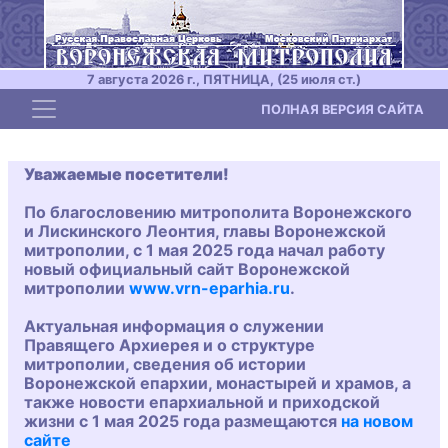
7 августа 2026 г., ПЯТНИЦА, (25 июля ст.)
Toggle navigation
ПОЛНАЯ ВЕРСИЯ САЙТА
Уважаемые посетители!
По благословению митрополита Воронежского
и Лискинского Леонтия, главы Воронежской
митрополии, с 1 мая 2025 года начал работу
новый официальный сайт Воронежской
митрополии
www.vrn-eparhia.ru
.
Актуальная информация о служении
Правящего Архиерея и о структуре
митрополии, сведения об истории
Воронежской епархии, монастырей и храмов, а
также новости епархиальной и приходской
жизни с 1 мая 2025 года размещаются
на новом
сайте