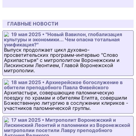
ГЛАВНЫЕ НОВОСТИ
19 мая 2025 • "Новый Вавилон, глобализация
культуры и экономики... Чем опасна тотальная
унификация?"
Выпуск продолжает цикл духовно-
просветительских программ-интервью "Слово
Архипастыря" с митрополитом Воронежским и
Лискинским Леонтием, Главой Воронежской
митрополии.
18 мая 2025 • Архиерейское богослужение в
обители преподобного Павла Фивейского
Архипастыри, совершающие паломническую
поездку по храмам и обителям Египта, совершили
Божественную литургию в сослужении клириков -
участников паломнической группы.
17 мая 2025 • Митрополит Воронежский и
Лискинский Леонтий и паломники из Воронежской
митрополии посетили Лавру преподобного
Антония Великого