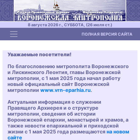
8 августа 2026 г., СУББОТА, (26 июля ст.)
Toggle navigation
ПОЛНАЯ ВЕРСИЯ САЙТА
Уважаемые посетители!
По благословению митрополита Воронежского
и Лискинского Леонтия, главы Воронежской
митрополии, с 1 мая 2025 года начал работу
новый официальный сайт Воронежской
митрополии
www.vrn-eparhia.ru
.
Актуальная информация о служении
Правящего Архиерея и о структуре
митрополии, сведения об истории
Воронежской епархии, монастырей и храмов, а
также новости епархиальной и приходской
жизни с 1 мая 2025 года размещаются
на новом
сайте