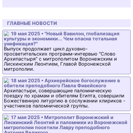
ГЛАВНЫЕ НОВОСТИ
19 мая 2025 • "Новый Вавилон, глобализация
культуры и экономики... Чем опасна тотальная
унификация?"
Выпуск продолжает цикл духовно-
просветительских программ-интервью "Слово
Архипастыря" с митрополитом Воронежским и
Лискинским Леонтием, Главой Воронежской
митрополии.
18 мая 2025 • Архиерейское богослужение в
обители преподобного Павла Фивейского
Архипастыри, совершающие паломническую
поездку по храмам и обителям Египта, совершили
Божественную литургию в сослужении клириков -
участников паломнической группы.
17 мая 2025 • Митрополит Воронежский и
Лискинский Леонтий и паломники из Воронежской
митрополии посетили Лавру преподобного
Антония Великого