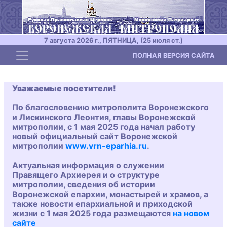
7 августа 2026 г., ПЯТНИЦА, (25 июля ст.)
Toggle navigation
ПОЛНАЯ ВЕРСИЯ САЙТА
Уважаемые посетители!
По благословению митрополита Воронежского
и Лискинского Леонтия, главы Воронежской
митрополии, с 1 мая 2025 года начал работу
новый официальный сайт Воронежской
митрополии
www.vrn-eparhia.ru
.
Актуальная информация о служении
Правящего Архиерея и о структуре
митрополии, сведения об истории
Воронежской епархии, монастырей и храмов, а
также новости епархиальной и приходской
жизни с 1 мая 2025 года размещаются
на новом
сайте