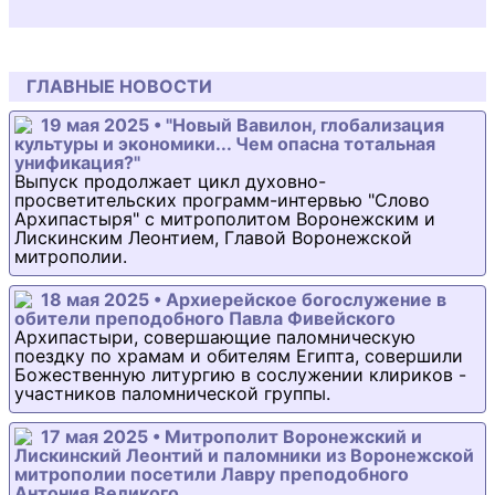
ГЛАВНЫЕ НОВОСТИ
19 мая 2025 • "Новый Вавилон, глобализация
культуры и экономики... Чем опасна тотальная
унификация?"
Выпуск продолжает цикл духовно-
просветительских программ-интервью "Слово
Архипастыря" с митрополитом Воронежским и
Лискинским Леонтием, Главой Воронежской
митрополии.
18 мая 2025 • Архиерейское богослужение в
обители преподобного Павла Фивейского
Архипастыри, совершающие паломническую
поездку по храмам и обителям Египта, совершили
Божественную литургию в сослужении клириков -
участников паломнической группы.
17 мая 2025 • Митрополит Воронежский и
Лискинский Леонтий и паломники из Воронежской
митрополии посетили Лавру преподобного
Антония Великого