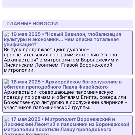
ГЛАВНЫЕ НОВОСТИ
19 мая 2025 • "Новый Вавилон, глобализация
культуры и экономики... Чем опасна тотальная
унификация?"
Выпуск продолжает цикл духовно-
просветительских программ-интервью "Слово
Архипастыря" с митрополитом Воронежским и
Лискинским Леонтием, Главой Воронежской
митрополии.
18 мая 2025 • Архиерейское богослужение в
обители преподобного Павла Фивейского
Архипастыри, совершающие паломническую
поездку по храмам и обителям Египта, совершили
Божественную литургию в сослужении клириков -
участников паломнической группы.
17 мая 2025 • Митрополит Воронежский и
Лискинский Леонтий и паломники из Воронежской
митрополии посетили Лавру преподобного
Антония Великого