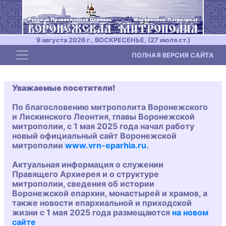
9 августа 2026 г., ВОСКРЕСЕНЬЕ, (27 июля ст.)
Toggle navigation
ПОЛНАЯ ВЕРСИЯ САЙТА
Уважаемые посетители!
По благословению митрополита Воронежского
и Лискинского Леонтия, главы Воронежской
митрополии, с 1 мая 2025 года начал работу
новый официальный сайт Воронежской
митрополии
www.vrn-eparhia.ru
.
Актуальная информация о служении
Правящего Архиерея и о структуре
митрополии, сведения об истории
Воронежской епархии, монастырей и храмов, а
также новости епархиальной и приходской
жизни с 1 мая 2025 года размещаются
на новом
сайте