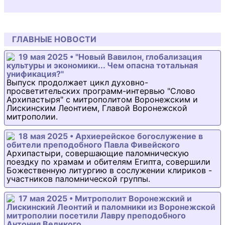
ГЛАВНЫЕ НОВОСТИ
19 мая 2025 • "Новый Вавилон, глобализация
культуры и экономики... Чем опасна тотальная
унификация?"
Выпуск продолжает цикл духовно-
просветительских программ-интервью "Слово
Архипастыря" с митрополитом Воронежским и
Лискинским Леонтием, Главой Воронежской
митрополии.
18 мая 2025 • Архиерейское богослужение в
обители преподобного Павла Фивейского
Архипастыри, совершающие паломническую
поездку по храмам и обителям Египта, совершили
Божественную литургию в сослужении клириков -
участников паломнической группы.
17 мая 2025 • Митрополит Воронежский и
Лискинский Леонтий и паломники из Воронежской
митрополии посетили Лавру преподобного
Антония Великого