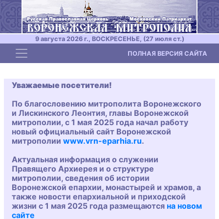
9 августа 2026 г., ВОСКРЕСЕНЬЕ, (27 июля ст.)
Toggle navigation
ПОЛНАЯ ВЕРСИЯ САЙТА
Уважаемые посетители!
По благословению митрополита Воронежского
и Лискинского Леонтия, главы Воронежской
митрополии, с 1 мая 2025 года начал работу
новый официальный сайт Воронежской
митрополии
www.vrn-eparhia.ru
.
Актуальная информация о служении
Правящего Архиерея и о структуре
митрополии, сведения об истории
Воронежской епархии, монастырей и храмов, а
также новости епархиальной и приходской
жизни с 1 мая 2025 года размещаются
на новом
сайте