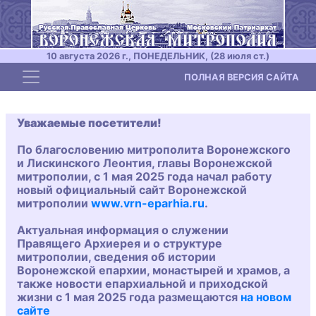
10 августа 2026 г., ПОНЕДЕЛЬНИК, (28 июля ст.)
Toggle navigation
ПОЛНАЯ ВЕРСИЯ САЙТА
Уважаемые посетители!
По благословению митрополита Воронежского
и Лискинского Леонтия, главы Воронежской
митрополии, с 1 мая 2025 года начал работу
новый официальный сайт Воронежской
митрополии
www.vrn-eparhia.ru
.
Актуальная информация о служении
Правящего Архиерея и о структуре
митрополии, сведения об истории
Воронежской епархии, монастырей и храмов, а
также новости епархиальной и приходской
жизни с 1 мая 2025 года размещаются
на новом
сайте