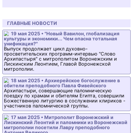
ГЛАВНЫЕ НОВОСТИ
19 мая 2025 • "Новый Вавилон, глобализация
культуры и экономики... Чем опасна тотальная
унификация?"
Выпуск продолжает цикл духовно-
просветительских программ-интервью "Слово
Архипастыря" с митрополитом Воронежским и
Лискинским Леонтием, Главой Воронежской
митрополии.
18 мая 2025 • Архиерейское богослужение в
обители преподобного Павла Фивейского
Архипастыри, совершающие паломническую
поездку по храмам и обителям Египта, совершили
Божественную литургию в сослужении клириков -
участников паломнической группы.
17 мая 2025 • Митрополит Воронежский и
Лискинский Леонтий и паломники из Воронежской
митрополии посетили Лавру преподобного
Антония Великого