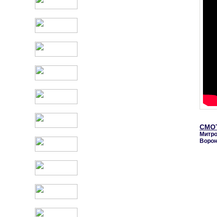
СМО
Митро
Воро