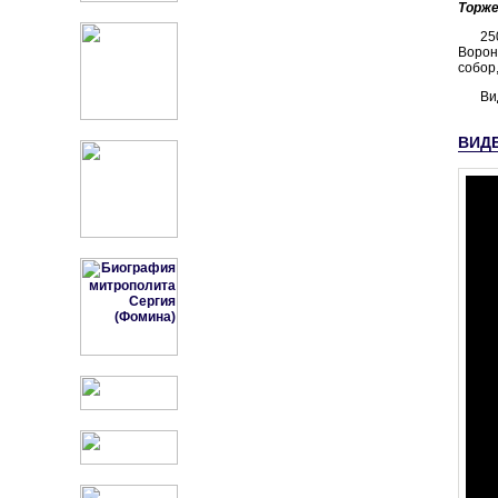
Торже
25
Ворон
собор
Ви
ВИД