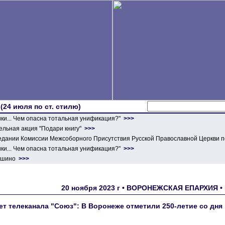
 (24 июля по ст. стилю)
ики... Чем опасна тотальная унификация?"
>>>
льная акция "Подари книгу"
>>>
едании Комиссии Межсоборного Присутствия Русской Православной Церкви п
ики... Чем опасна тотальная унификация?"
>>>
ершино
>>>
20 ноября 2023 г • ВОРОНЕЖСКАЯ ЕПАРХИЯ •
т телеканала "Союз": В Воронеже отметили 250-летие со дня