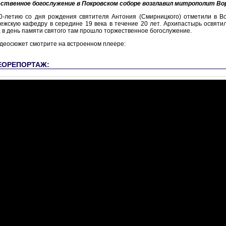
ственное богослужение в Покровском соборе возглавил митрополит Вор
0-летию со дня рождения святителя Антония (Смирницкого) отметили в Во
ежскую кафедру в середине 19 века в течение 20 лет. Архипастырь освяти
, в день памяти святого там прошло торжественное богослужение.
деосюжет смотрите на встроенном плеере:
ЕОРЕПОРТАЖ: