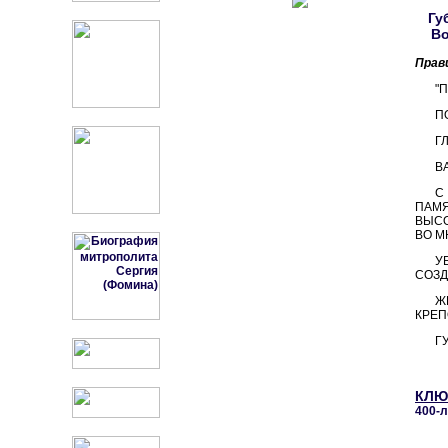
Гу
Во
Прав
"
П
Г
В
С
ПАМЯ
ВЫСО
ВО М
У
СОЗД
Ж
КРЕП
Г
КЛЮ
400-л