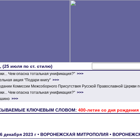
 (25 июля по ст. стилю)
ики... Чем опасна тотальная унификация?"
>>>
льная акция "Подари книгу"
>>>
едании Комиссии Межсоборного Присутствия Русской Православной Церкви п
ики... Чем опасна тотальная унификация?"
>>>
ершино
>>>
ИСЫВАЕМЫЕ КЛЮЧЕВЫМ СЛОВОМ:
400-летие со дня рождения
6 декабря 2023 г • ВОРОНЕЖСКАЯ МИТРОПОЛИЯ • ВОРОНЕЖС