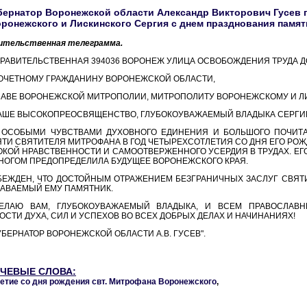
бернатор Воронежской области Александр Викторович Гусев
ронежского и Лискинского Сергия с днем празднования памя
ительственная телеграмма.
ПРАВИТЕЛЬСТВЕННАЯ 394036 ВОРОНЕЖ УЛИЦА ОСВОБОЖДЕНИЯ ТРУДА Д
ОЧЕТНОМУ ГРАЖДАНИНУ ВОРОНЕЖСКОЙ ОБЛАСТИ,
ЛАВЕ ВОРОНЕЖСКОЙ МИТРОПОЛИИ, МИТРОПОЛИТУ ВОРОНЕЖСКОМУ И 
АШЕ ВЫСОКОПРЕОСВЯЩЕНСТВО, ГЛУБОКОУВАЖАЕМЫЙ ВЛАДЫКА СЕРГИ
 ОСОБЫМИ ЧУВСТВАМИ ДУХОВНОГО ЕДИНЕНИЯ И БОЛЬШОГО ПОЧИТ
ТИ СВЯТИТЕЛЯ МИТРОФАНА В ГОД ЧЕТЫРЕХСОТЛЕТИЯ СО ДНЯ ЕГО РОЖ
КОЙ НРАВСТВЕННОСТИ И САМООТВЕРЖЕННОГО УСЕРДИЯ В ТРУДАХ. Е
НОГОМ ПРЕДОПРЕДЕЛИЛА БУДУЩЕЕ ВОРОНЕЖСКОГО КРАЯ.
БЕЖДЕН, ЧТО ДОСТОЙНЫМ ОТРАЖЕНИЕМ БЕЗГРАНИЧНЫХ ЗАСЛУГ СВЯТ
АВАЕМЫЙ ЕМУ ПАМЯТНИК.
ЕЛАЮ ВАМ, ГЛУБОКОУВАЖАЕМЫЙ ВЛАДЫКА, И ВСЕМ ПРАВОСЛАВ
ОСТИ ДУХА, СИЛ И УСПЕХОВ ВО ВСЕХ ДОБРЫХ ДЕЛАХ И НАЧИНАНИЯХ!
УБЕРНАТОР ВОРОНЕЖСКОЙ ОБЛАСТИ А.В. ГУСЕВ".
ЧЕВЫЕ СЛОВА:
етие со дня рождения свт. Митрофана Воронежского
,