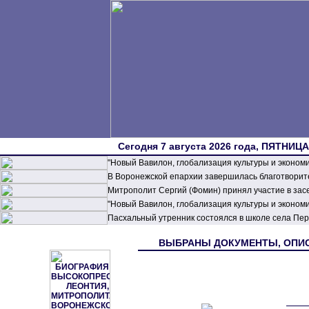
Сегодня 7 августа 2026 года, ПЯТНИЦА,
"Новый Вавилон, глобализация культуры и эконом
В Воронежской епархии завершилась благотворите
Митрополит Сергий (Фомин) принял участие в зас
"Новый Вавилон, глобализация культуры и эконом
Пасхальный утренник состоялся в школе села П
ВЫБРАНЫ ДОКУМЕНТЫ, ОП