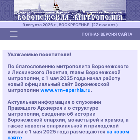
9 августа 2026 г., ВОСКРЕСЕНЬЕ, (27 июля ст.)
Toggle navigation
ПОЛНАЯ ВЕРСИЯ САЙТА
Уважаемые посетители!
По благословению митрополита Воронежского
и Лискинского Леонтия, главы Воронежской
митрополии, с 1 мая 2025 года начал работу
новый официальный сайт Воронежской
митрополии
www.vrn-eparhia.ru
.
Актуальная информация о служении
Правящего Архиерея и о структуре
митрополии, сведения об истории
Воронежской епархии, монастырей и храмов, а
также новости епархиальной и приходской
жизни с 1 мая 2025 года размещаются
на новом
сайте