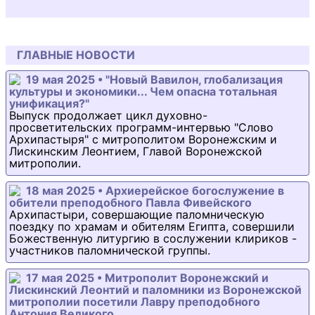
ГЛАВНЫЕ НОВОСТИ
19 мая 2025 • "Новый Вавилон, глобализация
культуры и экономики... Чем опасна тотальная
унификация?"
Выпуск продолжает цикл духовно-
просветительских программ-интервью "Слово
Архипастыря" с митрополитом Воронежским и
Лискинским Леонтием, Главой Воронежской
митрополии.
18 мая 2025 • Архиерейское богослужение в
обители преподобного Павла Фивейского
Архипастыри, совершающие паломническую
поездку по храмам и обителям Египта, совершили
Божественную литургию в сослужении клириков -
участников паломнической группы.
17 мая 2025 • Митрополит Воронежский и
Лискинский Леонтий и паломники из Воронежской
митрополии посетили Лавру преподобного
Антония Великого