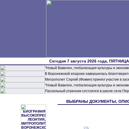
Сегодня 7 августа 2026 года, ПЯТНИЦА,
"Новый Вавилон, глобализация культуры и эконом
В Воронежской епархии завершилась благотворите
Митрополит Сергий (Фомин) принял участие в зас
"Новый Вавилон, глобализация культуры и эконом
Пасхальный утренник состоялся в школе села П
ВЫБРАНЫ ДОКУМЕНТЫ, ОП