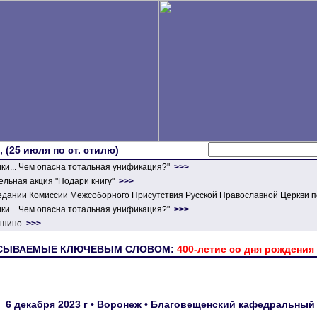
 (25 июля по ст. стилю)
ики... Чем опасна тотальная унификация?"
>>>
льная акция "Подари книгу"
>>>
едании Комиссии Межсоборного Присутствия Русской Православной Церкви п
ики... Чем опасна тотальная унификация?"
>>>
ершино
>>>
ИСЫВАЕМЫЕ КЛЮЧЕВЫМ СЛОВОМ:
400-летие со дня рождения
6 декабря 2023 г • Воронеж • Благовещенский кафедральн