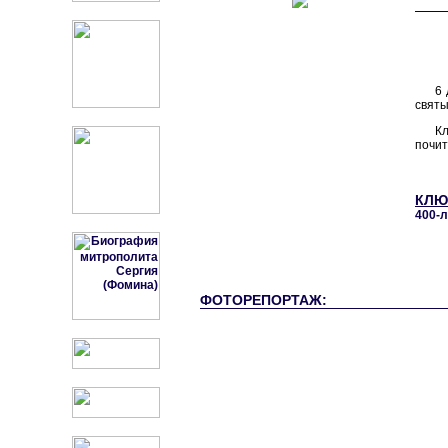
6 
святы
К
почит
КЛЮ
400-л
ФОТОРЕПОРТАЖ: