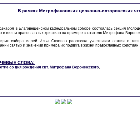
В рамках Митрофановских церковно-исторических чт
декабря в Благовещенском кафедральном соборе состоялась секция Молоде
х в жизни православных христиан на примере святителя Митрофана Воронеж
лирик собора иерей Илья Сазонов рассказал участникам секции о жиз
ании святых и значении примера их подвига в жизни православных христиан.
ЧЕВЫЕ СЛОВА:
етие со дня рождения свт. Митрофана Воронежского
,