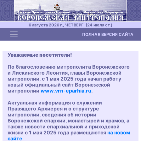
6 августа 2026 г., ЧЕТВЕРГ, (24 июля ст.)
Toggle navigation
ПОЛНАЯ ВЕРСИЯ САЙТА
Уважаемые посетители!
По благословению митрополита Воронежского
и Лискинского Леонтия, главы Воронежской
митрополии, с 1 мая 2025 года начал работу
новый официальный сайт Воронежской
митрополии
www.vrn-eparhia.ru
.
Актуальная информация о служении
Правящего Архиерея и о структуре
митрополии, сведения об истории
Воронежской епархии, монастырей и храмов, а
также новости епархиальной и приходской
жизни с 1 мая 2025 года размещаются
на новом
сайте