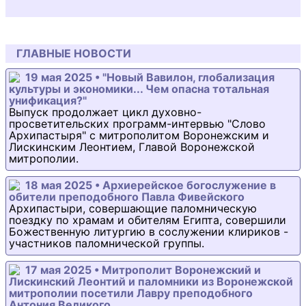
ГЛАВНЫЕ НОВОСТИ
19 мая 2025 • "Новый Вавилон, глобализация
культуры и экономики... Чем опасна тотальная
унификация?"
Выпуск продолжает цикл духовно-
просветительских программ-интервью "Слово
Архипастыря" с митрополитом Воронежским и
Лискинским Леонтием, Главой Воронежской
митрополии.
18 мая 2025 • Архиерейское богослужение в
обители преподобного Павла Фивейского
Архипастыри, совершающие паломническую
поездку по храмам и обителям Египта, совершили
Божественную литургию в сослужении клириков -
участников паломнической группы.
17 мая 2025 • Митрополит Воронежский и
Лискинский Леонтий и паломники из Воронежской
митрополии посетили Лавру преподобного
Антония Великого