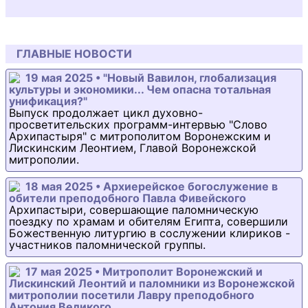
ГЛАВНЫЕ НОВОСТИ
19 мая 2025 • "Новый Вавилон, глобализация
культуры и экономики... Чем опасна тотальная
унификация?"
Выпуск продолжает цикл духовно-
просветительских программ-интервью "Слово
Архипастыря" с митрополитом Воронежским и
Лискинским Леонтием, Главой Воронежской
митрополии.
18 мая 2025 • Архиерейское богослужение в
обители преподобного Павла Фивейского
Архипастыри, совершающие паломническую
поездку по храмам и обителям Египта, совершили
Божественную литургию в сослужении клириков -
участников паломнической группы.
17 мая 2025 • Митрополит Воронежский и
Лискинский Леонтий и паломники из Воронежской
митрополии посетили Лавру преподобного
Антония Великого