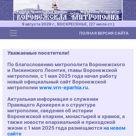
9 августа 2026 г., ВОСКРЕСЕНЬЕ, (27 июля ст.)
Toggle navigation
ПОЛНАЯ ВЕРСИЯ САЙТА
Уважаемые посетители!
По благословению митрополита Воронежского
и Лискинского Леонтия, главы Воронежской
митрополии, с 1 мая 2025 года начал работу
новый официальный сайт Воронежской
митрополии
www.vrn-eparhia.ru
.
Актуальная информация о служении
Правящего Архиерея и о структуре
митрополии, сведения об истории
Воронежской епархии, монастырей и храмов, а
также новости епархиальной и приходской
жизни с 1 мая 2025 года размещаются
на новом
сайте