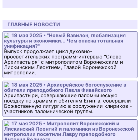
ГЛАВНЫЕ НОВОСТИ
19 мая 2025 • "Новый Вавилон, глобализация
культуры и экономики... Чем опасна тотальная
унификация?"
Выпуск продолжает цикл духовно-
просветительских программ-интервью "Слово
Архипастыря" с митрополитом Воронежским и
Лискинским Леонтием, Главой Воронежской
митрополии.
18 мая 2025 • Архиерейское богослужение в
обители преподобного Павла Фивейского
Архипастыри, совершающие паломническую
поездку по храмам и обителям Египта, совершили
Божественную литургию в сослужении клириков -
участников паломнической группы.
17 мая 2025 • Митрополит Воронежский и
Лискинский Леонтий и паломники из Воронежской
митрополии посетили Лавру преподобного
Антония Великого