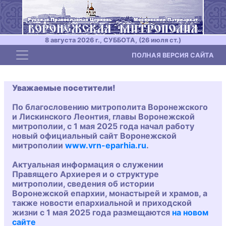
8 августа 2026 г., СУББОТА, (26 июля ст.)
Toggle navigation
ПОЛНАЯ ВЕРСИЯ САЙТА
Уважаемые посетители!
По благословению митрополита Воронежского
и Лискинского Леонтия, главы Воронежской
митрополии, с 1 мая 2025 года начал работу
новый официальный сайт Воронежской
митрополии
www.vrn-eparhia.ru
.
Актуальная информация о служении
Правящего Архиерея и о структуре
митрополии, сведения об истории
Воронежской епархии, монастырей и храмов, а
также новости епархиальной и приходской
жизни с 1 мая 2025 года размещаются
на новом
сайте