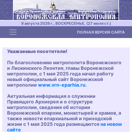
9 августа 2026 г., ВОСКРЕСЕНЬЕ, (27 июля ст.)
Toggle navigation
ПОЛНАЯ ВЕРСИЯ САЙТА
Уважаемые посетители!
По благословению митрополита Воронежского
и Лискинского Леонтия, главы Воронежской
митрополии, с 1 мая 2025 года начал работу
новый официальный сайт Воронежской
митрополии
www.vrn-eparhia.ru
.
Актуальная информация о служении
Правящего Архиерея и о структуре
митрополии, сведения об истории
Воронежской епархии, монастырей и храмов, а
также новости епархиальной и приходской
жизни с 1 мая 2025 года размещаются
на новом
сайте