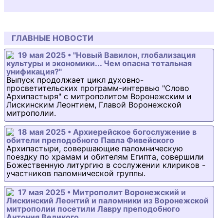
ГЛАВНЫЕ НОВОСТИ
19 мая 2025 • "Новый Вавилон, глобализация
культуры и экономики... Чем опасна тотальная
унификация?"
Выпуск продолжает цикл духовно-
просветительских программ-интервью "Слово
Архипастыря" с митрополитом Воронежским и
Лискинским Леонтием, Главой Воронежской
митрополии.
18 мая 2025 • Архиерейское богослужение в
обители преподобного Павла Фивейского
Архипастыри, совершающие паломническую
поездку по храмам и обителям Египта, совершили
Божественную литургию в сослужении клириков -
участников паломнической группы.
17 мая 2025 • Митрополит Воронежский и
Лискинский Леонтий и паломники из Воронежской
митрополии посетили Лавру преподобного
Антония Великого