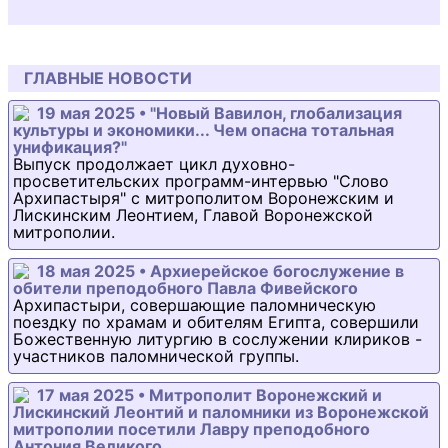
ГЛАВНЫЕ НОВОСТИ
19 мая 2025 • "Новый Вавилон, глобализация
культуры и экономики... Чем опасна тотальная
унификация?"
Выпуск продолжает цикл духовно-
просветительских программ-интервью "Слово
Архипастыря" с митрополитом Воронежским и
Лискинским Леонтием, Главой Воронежской
митрополии.
18 мая 2025 • Архиерейское богослужение в
обители преподобного Павла Фивейского
Архипастыри, совершающие паломническую
поездку по храмам и обителям Египта, совершили
Божественную литургию в сослужении клириков -
участников паломнической группы.
17 мая 2025 • Митрополит Воронежский и
Лискинский Леонтий и паломники из Воронежской
митрополии посетили Лавру преподобного
Антония Великого