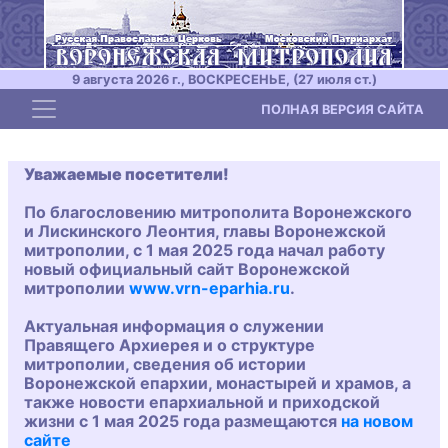
9 августа 2026 г., ВОСКРЕСЕНЬЕ, (27 июля ст.)
Toggle navigation
ПОЛНАЯ ВЕРСИЯ САЙТА
Уважаемые посетители!
По благословению митрополита Воронежского
и Лискинского Леонтия, главы Воронежской
митрополии, с 1 мая 2025 года начал работу
новый официальный сайт Воронежской
митрополии
www.vrn-eparhia.ru
.
Актуальная информация о служении
Правящего Архиерея и о структуре
митрополии, сведения об истории
Воронежской епархии, монастырей и храмов, а
также новости епархиальной и приходской
жизни с 1 мая 2025 года размещаются
на новом
сайте