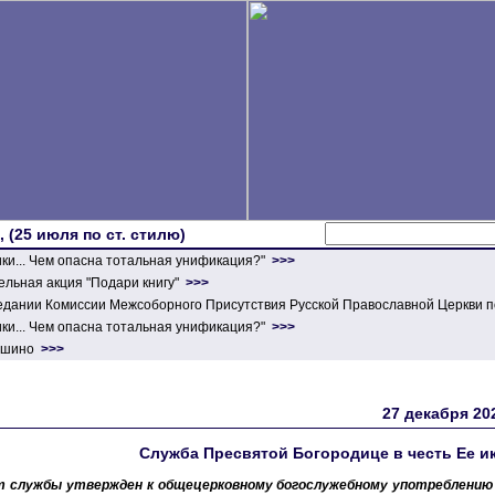
 (25 июля по ст. стилю)
ики... Чем опасна тотальная унификация?"
>>>
льная акция "Подари книгу"
>>>
едании Комиссии Межсоборного Присутствия Русской Православной Церкви п
ики... Чем опасна тотальная унификация?"
>>>
ершино
>>>
27 декабря 20
Служба Пресвятой Богородице в честь Ее и
т службы утвержден к общецерковному богослужебному употреблению 