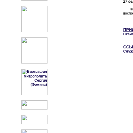
27 де
Т
воспо
ПРИ
Скача
ССЫ
Служб