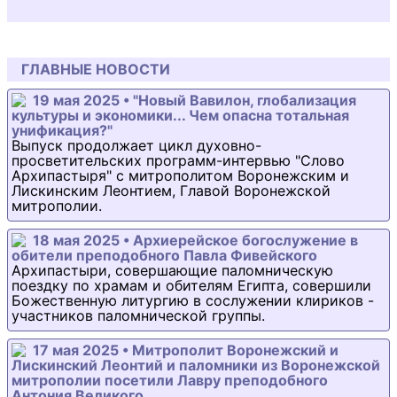
ГЛАВНЫЕ НОВОСТИ
19 мая 2025 • "Новый Вавилон, глобализация
культуры и экономики... Чем опасна тотальная
унификация?"
Выпуск продолжает цикл духовно-
просветительских программ-интервью "Слово
Архипастыря" с митрополитом Воронежским и
Лискинским Леонтием, Главой Воронежской
митрополии.
18 мая 2025 • Архиерейское богослужение в
обители преподобного Павла Фивейского
Архипастыри, совершающие паломническую
поездку по храмам и обителям Египта, совершили
Божественную литургию в сослужении клириков -
участников паломнической группы.
17 мая 2025 • Митрополит Воронежский и
Лискинский Леонтий и паломники из Воронежской
митрополии посетили Лавру преподобного
Антония Великого