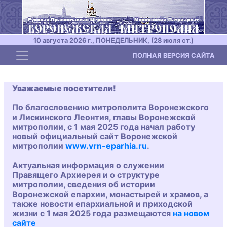
10 августа 2026 г., ПОНЕДЕЛЬНИК, (28 июля ст.)
Toggle navigation
ПОЛНАЯ ВЕРСИЯ САЙТА
Уважаемые посетители!
По благословению митрополита Воронежского
и Лискинского Леонтия, главы Воронежской
митрополии, с 1 мая 2025 года начал работу
новый официальный сайт Воронежской
митрополии
www.vrn-eparhia.ru
.
Актуальная информация о служении
Правящего Архиерея и о структуре
митрополии, сведения об истории
Воронежской епархии, монастырей и храмов, а
также новости епархиальной и приходской
жизни с 1 мая 2025 года размещаются
на новом
сайте