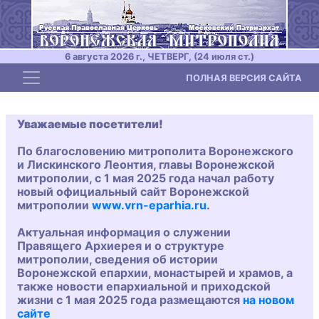
6 августа 2026 г., ЧЕТВЕРГ, (24 июля ст.)
Toggle navigation
ПОЛНАЯ ВЕРСИЯ САЙТА
Уважаемые посетители!
По благословению митрополита Воронежского
и Лискинского Леонтия, главы Воронежской
митрополии, с 1 мая 2025 года начал работу
новый официальный сайт Воронежской
митрополии
www.vrn-eparhia.ru
.
Актуальная информация о служении
Правящего Архиерея и о структуре
митрополии, сведения об истории
Воронежской епархии, монастырей и храмов, а
также новости епархиальной и приходской
жизни с 1 мая 2025 года размещаются
на новом
сайте