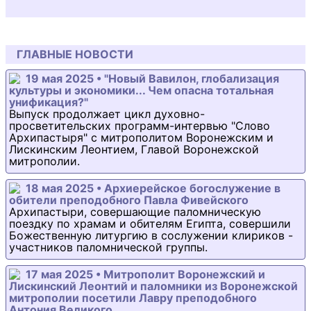
ГЛАВНЫЕ НОВОСТИ
19 мая 2025 • "Новый Вавилон, глобализация
культуры и экономики... Чем опасна тотальная
унификация?"
Выпуск продолжает цикл духовно-
просветительских программ-интервью "Слово
Архипастыря" с митрополитом Воронежским и
Лискинским Леонтием, Главой Воронежской
митрополии.
18 мая 2025 • Архиерейское богослужение в
обители преподобного Павла Фивейского
Архипастыри, совершающие паломническую
поездку по храмам и обителям Египта, совершили
Божественную литургию в сослужении клириков -
участников паломнической группы.
17 мая 2025 • Митрополит Воронежский и
Лискинский Леонтий и паломники из Воронежской
митрополии посетили Лавру преподобного
Антония Великого