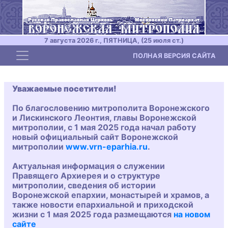
7 августа 2026 г., ПЯТНИЦА, (25 июля ст.)
Toggle navigation
ПОЛНАЯ ВЕРСИЯ САЙТА
Уважаемые посетители!
По благословению митрополита Воронежского
и Лискинского Леонтия, главы Воронежской
митрополии, с 1 мая 2025 года начал работу
новый официальный сайт Воронежской
митрополии
www.vrn-eparhia.ru
.
Актуальная информация о служении
Правящего Архиерея и о структуре
митрополии, сведения об истории
Воронежской епархии, монастырей и храмов, а
также новости епархиальной и приходской
жизни с 1 мая 2025 года размещаются
на новом
сайте