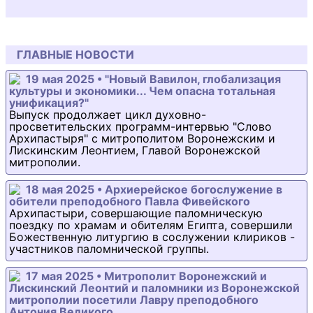
ГЛАВНЫЕ НОВОСТИ
19 мая 2025 • "Новый Вавилон, глобализация
культуры и экономики... Чем опасна тотальная
унификация?"
Выпуск продолжает цикл духовно-
просветительских программ-интервью "Слово
Архипастыря" с митрополитом Воронежским и
Лискинским Леонтием, Главой Воронежской
митрополии.
18 мая 2025 • Архиерейское богослужение в
обители преподобного Павла Фивейского
Архипастыри, совершающие паломническую
поездку по храмам и обителям Египта, совершили
Божественную литургию в сослужении клириков -
участников паломнической группы.
17 мая 2025 • Митрополит Воронежский и
Лискинский Леонтий и паломники из Воронежской
митрополии посетили Лавру преподобного
Антония Великого