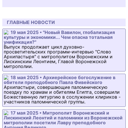
ГЛАВНЫЕ НОВОСТИ
19 мая 2025 • "Новый Вавилон, глобализация
культуры и экономики... Чем опасна тотальная
унификация?"
Выпуск продолжает цикл духовно-
просветительских программ-интервью "Слово
Архипастыря" с митрополитом Воронежским и
Лискинским Леонтием, Главой Воронежской
митрополии.
18 мая 2025 • Архиерейское богослужение в
обители преподобного Павла Фивейского
Архипастыри, совершающие паломническую
поездку по храмам и обителям Египта, совершили
Божественную литургию в сослужении клириков -
участников паломнической группы.
17 мая 2025 • Митрополит Воронежский и
Лискинский Леонтий и паломники из Воронежской
митрополии посетили Лавру преподобного
Антония Великого