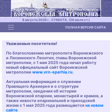
8 августа 2026 г., СУББОТА, (26 июля ст.)
Toggle navigation
ПОЛНАЯ ВЕРСИЯ САЙТА
Уважаемые посетители!
По благословению митрополита Воронежского
и Лискинского Леонтия, главы Воронежской
митрополии, с 1 мая 2025 года начал работу
новый официальный сайт Воронежской
митрополии
www.vrn-eparhia.ru
.
Актуальная информация о служении
Правящего Архиерея и о структуре
митрополии, сведения об истории
Воронежской епархии, монастырей и храмов, а
также новости епархиальной и приходской
жизни с 1 мая 2025 года размещаются
на новом
сайте