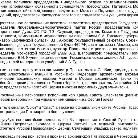
 храме молились: председатель Синодального отдела по взаимоотноше
нно исполняющий обязанности руководителя Пресс-службы Патриарха Моск
нии женских обителей, священнослужители Москвы и Подмосковья, сотруд
дений, представители приходских советов, преподаватели и учащиеся церко
ржественное богослужение посетили: заместитель председателя Государст
седатель Либерально-демократической партии России, председатель К
дарственной Думы ФС РФ Л.Э. Слуцкий; председатель Комитета Государ
венности, земельным и имущественным отношениям С.А. Гаврилов; губерна
натор Смоленской области В.Н. Анохин; государственный секретарь Союзн
Мезенцев; депутат Государственной Думы ФС РФ, советник мэра г. Москвы, со
по вопросам строительства, куратор Программы строительства православн
седатель Московской городской Думы А.В. Шапошников; председатель Поп
званного В.И. Якунин; вице-президент Российского союза химиков А.Г. Гурье
водителей минеральных удобрений А.А. Гурьев.
акже в храме присутствовали: министр Правительства Сербии, председате
вич; Апостольский нунций в Российской Федерации архиепископ Джован
лической архиепархии Божией Матери в Москве архиепископ Паоло Пец
йской епархии архиепископ Езрас (Нерсисян); представитель Ассирийской
; представитель Коптской Церкви в России иеромонах Дауд эль-Антони.
гослужебные песнопения исполнили хор Храма Христа Спасителя (регент -
вской митрополии под управлением священника Сергия Голева.
 телеканалах "Союз" и "Спас", а также на официальном сайте Русской Пра
я трансляция Патриаршего богослужения.
 сугубую ектению были включены особые прошения о Святой Руси, а т
ейшем Патриархе Кирилле и Церкви Русской, им ведомой. Митропол
тоятеле Русской Православной Церкви. Святейший Владыка вознес молитву 
оповедь перед причастием произнес архиепископ Пятигорский и Черкесский