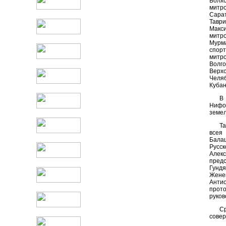
Болхо
митр
Сара
Тавр
Макси
митр
Мурм
спорт
митр
Волго
Верхо
Челяб
Кубан
В
Нифон
земел
Т
всея
Балаш
Русск
Алекс
пред
Гундя
Женев
Анти
прот
руков
С
совер