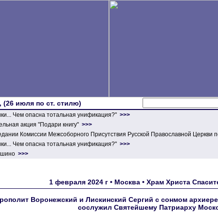
 (26 июля по ст. стилю)
ики... Чем опасна тотальная унификация?"
>>>
льная акция "Подари книгу"
>>>
едании Комиссии Межсоборного Присутствия Русской Православной Церкви п
ики... Чем опасна тотальная унификация?"
>>>
ершино
>>>
1 февраля 2024 г • Москва • Храм Христа Спаси
рополит Воронежский и Лискинский Сергий с сонмом архиере
сослужил Святейшему Патриарху Моско