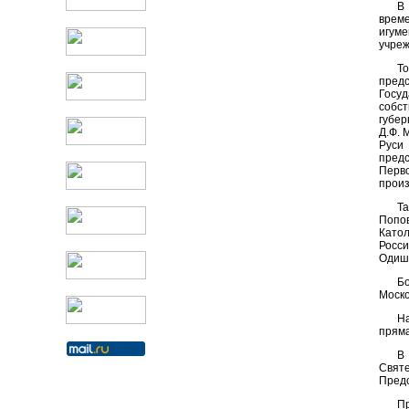
В
време
игуме
учреж
То
пред
Госу
собст
губер
Д.Ф. 
Руси 
пред
Перво
произ
Т
Попо
Като
Росси
Одишо
Бо
Моско
На
пряма
В
Свят
Предс
Пр