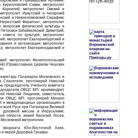
абаровский и Приамурский Артемий;
и Кирилловский Савва; митрополит
й Корнилий; митрополит Омский и
митрополит Иркутский и Ангарский
енский и Нижнеломовский Серафим;
Нерехтский Ферапонт; митрополит
 вопросам физической культуры и
 Петровск-Забайкальский Димитрий;
 совета по культуре; митрополит
ий; митрополит Екатеринбургский и
ования и катехизации; митрополит
тр; митрополит Екатеринодарский и
вей: митрополит Филиппопольский
ий) (Православная Церковь Чешских
е).
екретарь Патриарха Московского и
а Спасителя; протоиерей Николай
ов, председатель Учебного комитета
редседателя ОВЦС МП; архимандрит
рей Николай Лищенюк, заместитель
еля ОВЦС МП; протоиерей Михаил
ей и международных организациях в
 и всея Руси при Патриархе Великой
й духовной миссии в Иерусалиме;
ой области; иерей Василий Лосев,
 Московской митрополии.
экзархата Юго-Восточной Азии,
 и иерей Дорофей Гунаван.