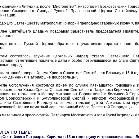
 окончании Литургии, после "Многолетия", митрополит Воскресенский Григ
ленов Священного Синода Русской Православной Церкви Святейшему
низации.
дар Его Святейшеству митрополит Григорий преподнес старинную икону "Спас
алее Святейшего Владыку поздравил заместитель председателя Правител
ышенко.
редстоятель Русской Церкви обратился к участникам торжественного бо
м.
атем состоялось вручение церковных наград. Указом Святейшего П
астыри, отметившие памятные даты и особо потрудившиеся на благо Свят
вных наград.
заалтарной галерее Храма Христа Спасителя Святейшего Владыку с 15-й г
ники движения "Патриаршие добровольцы".
осле богослужения состоялся прием по случаю пятнадцатой годовщины и
евском зале Храма Христа Спасителя Святейшего Патриарха Кирилла с па
вшие на торжества в Москву. Митрополит Воронежский и Лискинский Серг
коп Борисоглебский и Бутурлиновский Сергий и епископ Россошанский и
равили Святейшего Владыку со знаменательной датой. Архипастыри вру
славной Церкви памятный дар - старинный образ Пресвятой Богородицы.
 материалам пресс-службы Патриарха Московского и всея Руси/Патриархия.
ЛКА ПО ТЕМЕ:
о Святейшего Патриарха Кирилла в 15-ю годовщину интронизации после Л