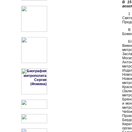
В 15
возг
1
Свят
Предс
В
Божес
Е
Викен
митро
Засла
Моско
Анто
митр
Изда
Новг
Новок
митро
Крас
(Зали
митро
Брянс
и мон
митр
Чебо
Проко
Бердс
Кири
орга