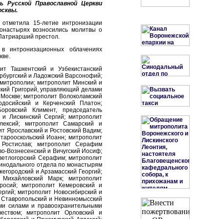
 Русской Православной Церкви
осквы.
 отметила 15-летие интронизации
монастырях возносились молитвы о
 Патриарший престол.
в интронизационных облачениях
кве.
ит Ташкентский и Узбекистанский
ербургский и Ладожский Варсонофий;
 митрополии; митрополит Минский и
ский Григорий, управляющий делами
. Москве; митрополит Волоколамский
досийский и Керченский Платон;
оровский Климент, председатель
 и Лискинский Сергий; митрополит
лексий; митрополит Самарский и
т Ярославский и Ростовский Вадим;
тарооскольский Иоанн; митрополит
 Ростислав; митрополит Серафим
во-Вознесенский и Вичугский Иосиф;
Светлогорский Серафим; митрополит
Синодального отдела по монастырям
жегородский и Арзамасский Георгий;
 Михайловский Марк; митрополит
росий; митрополит Кемеровский и
ергий; митрополит Новосибирский и
т Ставропольский и Невинномысский
ми силами и правоохранительными
чеством; митрополит Орловский и