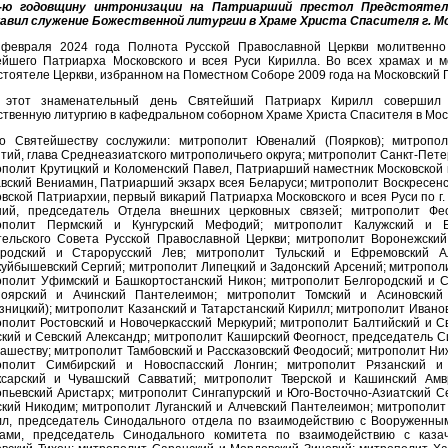
-ю годовщину интронизации на Патриарший престол Предстоятель
лавил служение Божественной литургии в Храме Христа Спасителя г. М
 февраля 2024 года Полнота Русской Православной Церкви молитвенно
ейшего Патриарха Московского и всея Руси Кирилла. Во всех храмах и 
тоятеле Церкви, избранном на Поместном Соборе 2009 года на Московский
 этот знаменательный день Святейший Патриарх Кирилл совершил 
твенную литургию в кафедральном соборном Храме Христа Спасителя в Мос
го Святейшеству сослужили: митрополит Ювеналий (Поярков); митропол
тий, глава Среднеазиатского митрополичьего округа; митрополит Санкт-Пет
полит Крутицкий и Коломенский Павел, Патриарший наместник Московской
вский Вениамин, Патриарший экзарх всея Беларуси; митрополит Воскресен
вской Патриархии, первый викарий Патриарха Московского и всея Руси по г
ний, председатель Отдела внешних церковных связей; митрополит Фео
ополит Пермский и Кунгурский Мефодий; митрополит Калужский и Б
тельского Совета Русской Православной Церкви; митрополит Воронежский
ородский и Старорусский Лев; митрополит Тульский и Ефремовский А
уйбышевский Сергий; митрополит Липецкий и Задонский Арсений; митрополи
полит Уфимский и Башкортостанский Никон; митрополит Белгородский и С
ноярский и Ачинский Пантелеимон; митрополит Томский и Асиновский
зницкий); митрополит Казанский и Татарстанский Кирилл; митрополит Ивано
полит Ростовский и Новочеркасский Меркурий; митрополит Балтийский и 
кий и Севский Александр; митрополит Каширский Феогност, председатель 
ашеству; митрополит Тамбовский и Рассказовский Феодосий; митрополит Ни
ополит Симбирский и Новоспасский Лонгин; митрополит Рязанский и
ксарский и Чувашский Савватий; митрополит Тверской и Кашинский Амв
пьевский Аристарх; митрополит Сингапурский и Юго-Восточно-Азиатский С
кий Никодим; митрополит Луганский и Алчевский Пантелеимон; митрополи
лл, председатель Синодального отдела по взаимодействию с Вооруженны
нами, председатель Синодального комитета по взаимодействию с каза