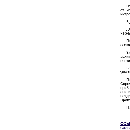
По
от ч
интро
В 
Д
Черн
П
слово
З
архип
церко
В 
участ
П
Серги
прибы
епис
позд
Право
По
ССЫ
Слов