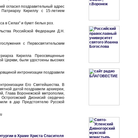
орий огласил поздравительный адрес
 Патриарху Кириллу с 15-летием
а в Силах" и букет белых роз.
ьства Российской Федерации Д.Н.
гослужения с Первосвятительским
атриарха Кирилла Преосвященные
ой Церкви, были удостоены высоких
одовщиной интронизации поздравили
нтронизации Его Святейшества. В
мятной датой поздравили архиереи,
ий, Глава Воронежской митрополии,
 Острогожский Дионисий сердечно
чили в дар Предстоятелю Русской
ru
итургии в Храме Христа Спасителя