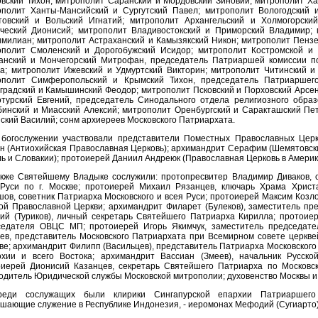
вский Тихон; митрополит Саранский и Мордовский Зиновий; митрополит Х
ополит Ханты-Мансийский и Сургутский Павел; митрополит Вологодский 
товский и Вольский Игнатий; митрополит Архангельский и Холмогорски
ический Дионисий; митрополит Владивостокский и Приморский Владимир; 
милиан; митрополит Астраханский и Камызякский Никон; митрополит Пенз
ополит Смоленский и Дорогобужский Исидор; митрополит Костромской и 
анский и Мончегорский Митрофан, председатель Патриаршей комиссии по
а; митрополит Ижевский и Удмуртский Викторин; митрополит Читинский и
ополит Симферопольский и Крымский Тихон, председатель Патриаршего
градский и Камышинский Феодор; митрополит Псковский и Порховский Арсен
турский Евгений, председатель Синодального отдела религиозного образ
инский и Миасский Алексий; митрополит Оренбургский и Саракташский Пе
ский Василий; сонм архиереев Московского Патриархата.
 богослужении участвовали представители Поместных Православных Церк
 (Антиохийская Православная Церковь); архимандрит Серафим (Шемятовск
ь и Словакии); протоиерей Даниил Андреюк (Православная Церковь в Америк
акже Святейшему Владыке сослужили: протопресвитер Владимир Диваков, с
 Руси по г. Москве; протоиерей Михаил Рязанцев, ключарь Храма Христ
ов, советник Патриарха Московского и всея Руси; протоиерей Максим Козл
ой Православной Церкви; архимандрит Филарет (Булеков), заместитель п
ий (Туриков), личный секретарь Святейшего Патриарха Кирилла; протоие
седателя ОВЦС МП; протоиерей Игорь Якимчук, заместитель председат
ев, представитель Московского Патриархата при Всемирном совете церкв
е; архимандрит Филипп (Васильцев), представитель Патриарха Московского
охии и всего Востока; архимандрит Вассиан (Змеев), начальник Русско
оиерей Дионисий Казанцев, секретарь Святейшего Патриарха по Московск
одитель Юридической службы Московской митрополии; духовенство Москвы и
реди сослужащих были клирики Сингапурской епархии Патриаршего 
шающие служение в Республике Индонезия, - иеромонах Мефодий (Сугиарто)