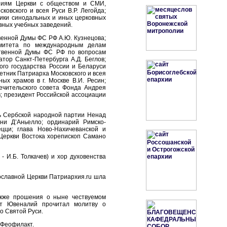
ниям Церкви с обществом и СМИ,
овского и всея Руси В.Р. Легойда;
ники синодальных и иных церковных
вных учебных заведений.
венной Думы ФС РФ А.Ю. Кузнецова;
омитета по международным делам
ственной Думы ФС РФ по вопросам
тор Санкт-Петербурга А.Д. Беглов;
ого государства России и Беларуси
ветник Патриарха Московского и всея
ых храмов в г. Москве В.И. Ресин;
ечительского совета Фонда Андрея
в; президент Российской ассоциации
ль Сербской народной партии Ненад
ни Д’Аньелло; ординарий Римско-
ци; глава Ново-Нахичеванской и
 Церкви Востока хорепископ Самано
 И.Б. Толкачев) и хор духовенства
вославной Церкви Патриархия.ru шла
акже прошения о ныне чествуемом
ит Ювеналий прочитал молитву о
о Святой Руси.
 Феофилакт.