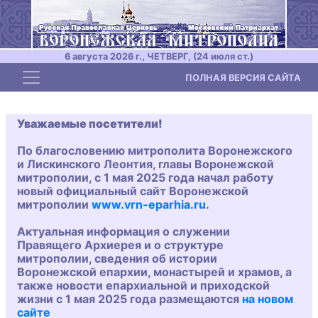
6 августа 2026 г., ЧЕТВЕРГ, (24 июля ст.)
Toggle navigation
ПОЛНАЯ ВЕРСИЯ САЙТА
Уважаемые посетители!
По благословению митрополита Воронежского
и Лискинского Леонтия, главы Воронежской
митрополии, с 1 мая 2025 года начал работу
новый официальный сайт Воронежской
митрополии
www.vrn-eparhia.ru
.
Актуальная информация о служении
Правящего Архиерея и о структуре
митрополии, сведения об истории
Воронежской епархии, монастырей и храмов, а
также новости епархиальной и приходской
жизни с 1 мая 2025 года размещаются
на новом
сайте