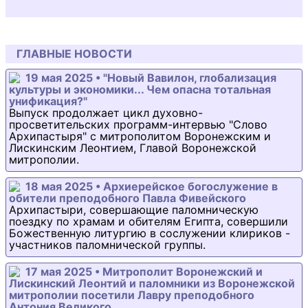
ГЛАВНЫЕ НОВОСТИ
19 мая 2025 • "Новый Вавилон, глобализация
культуры и экономики... Чем опасна тотальная
унификация?"
Выпуск продолжает цикл духовно-
просветительских программ-интервью "Слово
Архипастыря" с митрополитом Воронежским и
Лискинским Леонтием, Главой Воронежской
митрополии.
18 мая 2025 • Архиерейское богослужение в
обители преподобного Павла Фивейского
Архипастыри, совершающие паломническую
поездку по храмам и обителям Египта, совершили
Божественную литургию в сослужении клириков -
участников паломнической группы.
17 мая 2025 • Митрополит Воронежский и
Лискинский Леонтий и паломники из Воронежской
митрополии посетили Лавру преподобного
Антония Великого