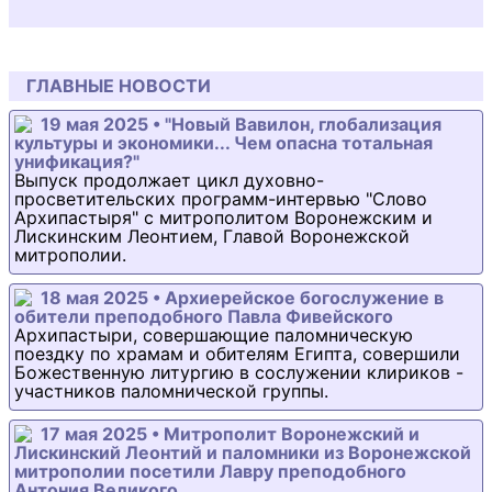
ГЛАВНЫЕ НОВОСТИ
19 мая 2025 • "Новый Вавилон, глобализация
культуры и экономики... Чем опасна тотальная
унификация?"
Выпуск продолжает цикл духовно-
просветительских программ-интервью "Слово
Архипастыря" с митрополитом Воронежским и
Лискинским Леонтием, Главой Воронежской
митрополии.
18 мая 2025 • Архиерейское богослужение в
обители преподобного Павла Фивейского
Архипастыри, совершающие паломническую
поездку по храмам и обителям Египта, совершили
Божественную литургию в сослужении клириков -
участников паломнической группы.
17 мая 2025 • Митрополит Воронежский и
Лискинский Леонтий и паломники из Воронежской
митрополии посетили Лавру преподобного
Антония Великого