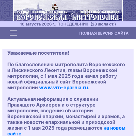
10 августа 2026 г., ПОНЕДЕЛЬНИК, (28 июля ст.)
Toggle navigation
ПОЛНАЯ ВЕРСИЯ САЙТА
Уважаемые посетители!
По благословению митрополита Воронежского
и Лискинского Леонтия, главы Воронежской
митрополии, с 1 мая 2025 года начал работу
новый официальный сайт Воронежской
митрополии
www.vrn-eparhia.ru
.
Актуальная информация о служении
Правящего Архиерея и о структуре
митрополии, сведения об истории
Воронежской епархии, монастырей и храмов, а
также новости епархиальной и приходской
жизни с 1 мая 2025 года размещаются
на новом
сайте