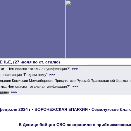
ЕНЬЕ, (27 июля по ст. стилю)
ики... Чем опасна тотальная унификация?"
>>>
льная акция "Подари книгу"
>>>
едании Комиссии Межсоборного Присутствия Русской Православной Церкви п
ики... Чем опасна тотальная унификация?"
>>>
ершино
>>>
февраля 2024 г • ВОРОНЕЖСКАЯ ЕПАРХИЯ • Семилукское благоч
В Девице бойцов СВО поздравили с приближающимс