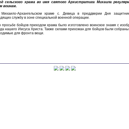
од сельского храма во имя святого Архистратига Михаила регуляр
м воинам.
 Михаило-Архангельском храме с. Девица в преддверии Дня защитник
дящих службу в зоне специальной военной операции.
о просьбе бойцов приходом храма было изготовлено воинское знамя с изо
да нашего Иисуса Христа. Также силами прихожан для бойцов были собраны
ходимые для фронта вещи.