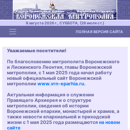
8 августа 2026 г., СУББОТА, (26 июля ст.)
Toggle navigation
ПОЛНАЯ ВЕРСИЯ САЙТА
Уважаемые посетители!
По благословению митрополита Воронежского
и Лискинского Леонтия, главы Воронежской
митрополии, с 1 мая 2025 года начал работу
новый официальный сайт Воронежской
митрополии
www.vrn-eparhia.ru
.
Актуальная информация о служении
Правящего Архиерея и о структуре
митрополии, сведения об истории
Воронежской епархии, монастырей и храмов, а
также новости епархиальной и приходской
жизни с 1 мая 2025 года размещаются
на новом
сайте