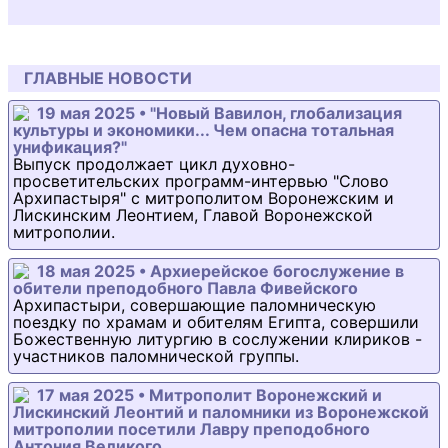
ГЛАВНЫЕ НОВОСТИ
19 мая 2025 • "Новый Вавилон, глобализация
культуры и экономики... Чем опасна тотальная
унификация?"
Выпуск продолжает цикл духовно-
просветительских программ-интервью "Слово
Архипастыря" с митрополитом Воронежским и
Лискинским Леонтием, Главой Воронежской
митрополии.
18 мая 2025 • Архиерейское богослужение в
обители преподобного Павла Фивейского
Архипастыри, совершающие паломническую
поездку по храмам и обителям Египта, совершили
Божественную литургию в сослужении клириков -
участников паломнической группы.
17 мая 2025 • Митрополит Воронежский и
Лискинский Леонтий и паломники из Воронежской
митрополии посетили Лавру преподобного
Антония Великого