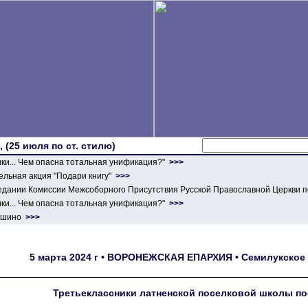
 (25 июля по ст. стилю)
ики... Чем опасна тотальная унификация?"
>>>
льная акция "Подари книгу"
>>>
едании Комиссии Межсоборного Присутствия Русской Православной Церкви п
ики... Чем опасна тотальная унификация?"
>>>
ершино
>>>
5 марта 2024 г • ВОРОНЕЖСКАЯ ЕПАРХИЯ • Семилукское б
Третьеклассники латненской поселковой школы по