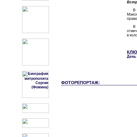
Встр
В 
Макси
право
В
отмеч
в кол
КЛЮ
День 
ФОТОРЕПОРТАЖ: