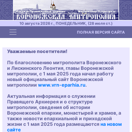
10 августа 2026 г., ПОНЕДЕЛЬНИК, (28 июля ст.)
Toggle navigation
ПОЛНАЯ ВЕРСИЯ САЙТА
Уважаемые посетители!
По благословению митрополита Воронежского
и Лискинского Леонтия, главы Воронежской
митрополии, с 1 мая 2025 года начал работу
новый официальный сайт Воронежской
митрополии
www.vrn-eparhia.ru
.
Актуальная информация о служении
Правящего Архиерея и о структуре
митрополии, сведения об истории
Воронежской епархии, монастырей и храмов, а
также новости епархиальной и приходской
жизни с 1 мая 2025 года размещаются
на новом
сайте