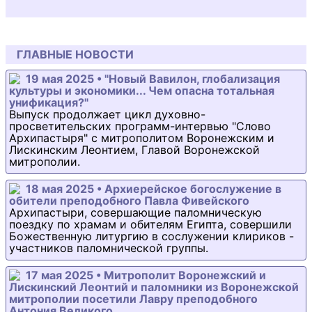
ГЛАВНЫЕ НОВОСТИ
19 мая 2025 • "Новый Вавилон, глобализация
культуры и экономики... Чем опасна тотальная
унификация?"
Выпуск продолжает цикл духовно-
просветительских программ-интервью "Слово
Архипастыря" с митрополитом Воронежским и
Лискинским Леонтием, Главой Воронежской
митрополии.
18 мая 2025 • Архиерейское богослужение в
обители преподобного Павла Фивейского
Архипастыри, совершающие паломническую
поездку по храмам и обителям Египта, совершили
Божественную литургию в сослужении клириков -
участников паломнической группы.
17 мая 2025 • Митрополит Воронежский и
Лискинский Леонтий и паломники из Воронежской
митрополии посетили Лавру преподобного
Антония Великого