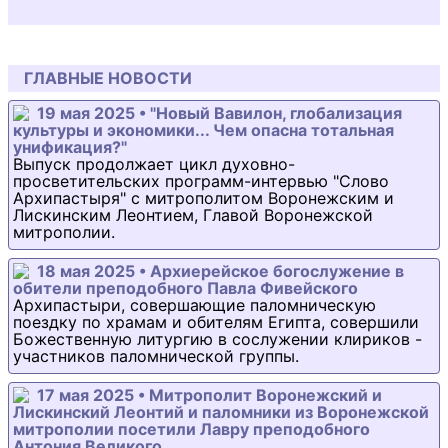
ГЛАВНЫЕ НОВОСТИ
19 мая 2025 • "Новый Вавилон, глобализация
культуры и экономики... Чем опасна тотальная
унификация?"
Выпуск продолжает цикл духовно-
просветительских программ-интервью "Слово
Архипастыря" с митрополитом Воронежским и
Лискинским Леонтием, Главой Воронежской
митрополии.
18 мая 2025 • Архиерейское богослужение в
обители преподобного Павла Фивейского
Архипастыри, совершающие паломническую
поездку по храмам и обителям Египта, совершили
Божественную литургию в сослужении клириков -
участников паломнической группы.
17 мая 2025 • Митрополит Воронежский и
Лискинский Леонтий и паломники из Воронежской
митрополии посетили Лавру преподобного
Антония Великого