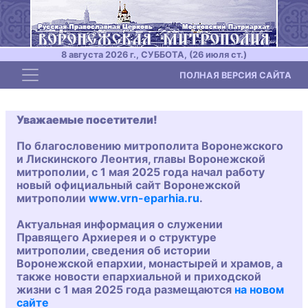
8 августа 2026 г., СУББОТА, (26 июля ст.)
Toggle navigation
ПОЛНАЯ ВЕРСИЯ САЙТА
Уважаемые посетители!
По благословению митрополита Воронежского
и Лискинского Леонтия, главы Воронежской
митрополии, с 1 мая 2025 года начал работу
новый официальный сайт Воронежской
митрополии
www.vrn-eparhia.ru
.
Актуальная информация о служении
Правящего Архиерея и о структуре
митрополии, сведения об истории
Воронежской епархии, монастырей и храмов, а
также новости епархиальной и приходской
жизни с 1 мая 2025 года размещаются
на новом
сайте