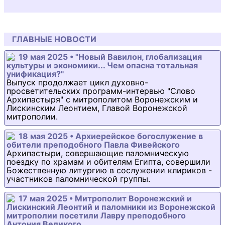
ГЛАВНЫЕ НОВОСТИ
19 мая 2025 • "Новый Вавилон, глобализация
культуры и экономики... Чем опасна тотальная
унификация?"
Выпуск продолжает цикл духовно-
просветительских программ-интервью "Слово
Архипастыря" с митрополитом Воронежским и
Лискинским Леонтием, Главой Воронежской
митрополии.
18 мая 2025 • Архиерейское богослужение в
обители преподобного Павла Фивейского
Архипастыри, совершающие паломническую
поездку по храмам и обителям Египта, совершили
Божественную литургию в сослужении клириков -
участников паломнической группы.
17 мая 2025 • Митрополит Воронежский и
Лискинский Леонтий и паломники из Воронежской
митрополии посетили Лавру преподобного
Антония Великого