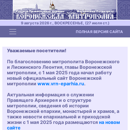
9 августа 2026 г., ВОСКРЕСЕНЬЕ, (27 июля ст.)
Toggle navigation
ПОЛНАЯ ВЕРСИЯ САЙТА
Уважаемые посетители!
По благословению митрополита Воронежского
и Лискинского Леонтия, главы Воронежской
митрополии, с 1 мая 2025 года начал работу
новый официальный сайт Воронежской
митрополии
www.vrn-eparhia.ru
.
Актуальная информация о служении
Правящего Архиерея и о структуре
митрополии, сведения об истории
Воронежской епархии, монастырей и храмов, а
также новости епархиальной и приходской
жизни с 1 мая 2025 года размещаются
на новом
сайте