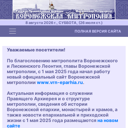
8 августа 2026 г., СУББОТА, (26 июля ст.)
Toggle navigation
ПОЛНАЯ ВЕРСИЯ САЙТА
Уважаемые посетители!
По благословению митрополита Воронежского
и Лискинского Леонтия, главы Воронежской
митрополии, с 1 мая 2025 года начал работу
новый официальный сайт Воронежской
митрополии
www.vrn-eparhia.ru
.
Актуальная информация о служении
Правящего Архиерея и о структуре
митрополии, сведения об истории
Воронежской епархии, монастырей и храмов, а
также новости епархиальной и приходской
жизни с 1 мая 2025 года размещаются
на новом
сайте