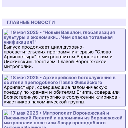
ГЛАВНЫЕ НОВОСТИ
19 мая 2025 • "Новый Вавилон, глобализация
культуры и экономики... Чем опасна тотальная
унификация?"
Выпуск продолжает цикл духовно-
просветительских программ-интервью "Слово
Архипастыря" с митрополитом Воронежским и
Лискинским Леонтием, Главой Воронежской
митрополии.
18 мая 2025 • Архиерейское богослужение в
обители преподобного Павла Фивейского
Архипастыри, совершающие паломническую
поездку по храмам и обителям Египта, совершили
Божественную литургию в сослужении клириков -
участников паломнической группы.
17 мая 2025 • Митрополит Воронежский и
Лискинский Леонтий и паломники из Воронежской
митрополии посетили Лавру преподобного
Антония Великого