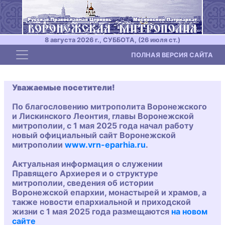
8 августа 2026 г., СУББОТА, (26 июля ст.)
Toggle navigation
ПОЛНАЯ ВЕРСИЯ САЙТА
Уважаемые посетители!
По благословению митрополита Воронежского
и Лискинского Леонтия, главы Воронежской
митрополии, с 1 мая 2025 года начал работу
новый официальный сайт Воронежской
митрополии
www.vrn-eparhia.ru
.
Актуальная информация о служении
Правящего Архиерея и о структуре
митрополии, сведения об истории
Воронежской епархии, монастырей и храмов, а
также новости епархиальной и приходской
жизни с 1 мая 2025 года размещаются
на новом
сайте