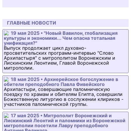
ГЛАВНЫЕ НОВОСТИ
19 мая 2025 • "Новый Вавилон, глобализация
культуры и экономики... Чем опасна тотальная
унификация?"
Выпуск продолжает цикл духовно-
просветительских программ-интервью "Слово
Архипастыря" с митрополитом Воронежским и
Лискинским Леонтием, Главой Воронежской
митрополии.
18 мая 2025 • Архиерейское богослужение в
обители преподобного Павла Фивейского
Архипастыри, совершающие паломническую
поездку по храмам и обителям Египта, совершили
Божественную литургию в сослужении клириков -
участников паломнической группы.
17 мая 2025 • Митрополит Воронежский и
Лискинский Леонтий и паломники из Воронежской
митрополии посетили Лавру преподобного
Антония Великого