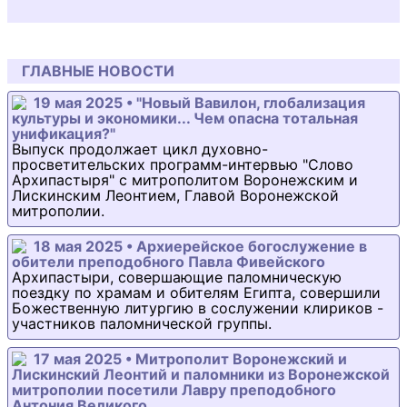
ГЛАВНЫЕ НОВОСТИ
19 мая 2025 • "Новый Вавилон, глобализация
культуры и экономики... Чем опасна тотальная
унификация?"
Выпуск продолжает цикл духовно-
просветительских программ-интервью "Слово
Архипастыря" с митрополитом Воронежским и
Лискинским Леонтием, Главой Воронежской
митрополии.
18 мая 2025 • Архиерейское богослужение в
обители преподобного Павла Фивейского
Архипастыри, совершающие паломническую
поездку по храмам и обителям Египта, совершили
Божественную литургию в сослужении клириков -
участников паломнической группы.
17 мая 2025 • Митрополит Воронежский и
Лискинский Леонтий и паломники из Воронежской
митрополии посетили Лавру преподобного
Антония Великого