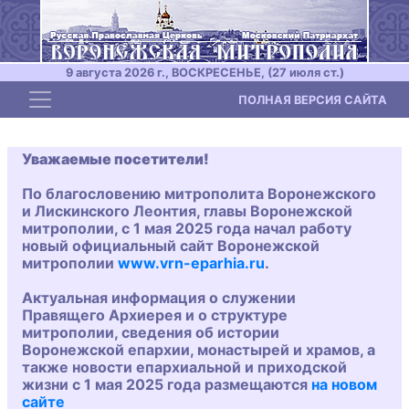
9 августа 2026 г., ВОСКРЕСЕНЬЕ, (27 июля ст.)
Toggle navigation
ПОЛНАЯ ВЕРСИЯ САЙТА
Уважаемые посетители!
По благословению митрополита Воронежского
и Лискинского Леонтия, главы Воронежской
митрополии, с 1 мая 2025 года начал работу
новый официальный сайт Воронежской
митрополии
www.vrn-eparhia.ru
.
Актуальная информация о служении
Правящего Архиерея и о структуре
митрополии, сведения об истории
Воронежской епархии, монастырей и храмов, а
также новости епархиальной и приходской
жизни с 1 мая 2025 года размещаются
на новом
сайте