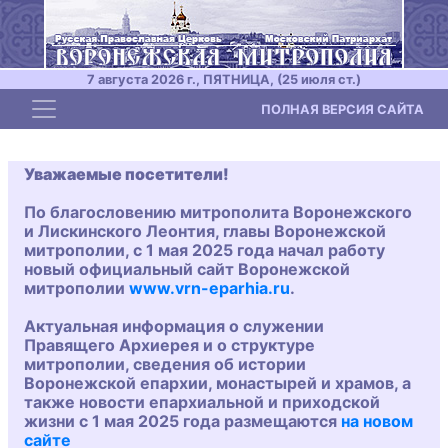
7 августа 2026 г., ПЯТНИЦА, (25 июля ст.)
Toggle navigation
ПОЛНАЯ ВЕРСИЯ САЙТА
Уважаемые посетители!
По благословению митрополита Воронежского
и Лискинского Леонтия, главы Воронежской
митрополии, с 1 мая 2025 года начал работу
новый официальный сайт Воронежской
митрополии
www.vrn-eparhia.ru
.
Актуальная информация о служении
Правящего Архиерея и о структуре
митрополии, сведения об истории
Воронежской епархии, монастырей и храмов, а
также новости епархиальной и приходской
жизни с 1 мая 2025 года размещаются
на новом
сайте