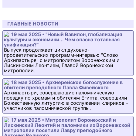
ГЛАВНЫЕ НОВОСТИ
19 мая 2025 • "Новый Вавилон, глобализация
культуры и экономики... Чем опасна тотальная
унификация?"
Выпуск продолжает цикл духовно-
просветительских программ-интервью "Слово
Архипастыря" с митрополитом Воронежским и
Лискинским Леонтием, Главой Воронежской
митрополии.
18 мая 2025 • Архиерейское богослужение в
обители преподобного Павла Фивейского
Архипастыри, совершающие паломническую
поездку по храмам и обителям Египта, совершили
Божественную литургию в сослужении клириков -
участников паломнической группы.
17 мая 2025 • Митрополит Воронежский и
Лискинский Леонтий и паломники из Воронежской
митрополии посетили Лавру преподобного
Антония Великого