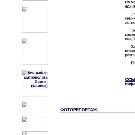
На м
архи
17
семин
летие
Т
совер
епарх
З
некро
ректо
П
ССЫ
Инфо
ФОТОРЕПОРТАЖ: