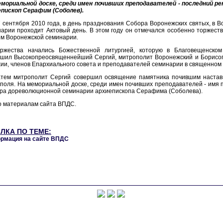
емориальной доске, среди имен почивших преподавателей - последний р
епископ Серафим (Соболев).
 сентября 2010 года, в день празднования Собора Воронежских святых, в 
арии проходит Актовый день. В этом году он отмечался особенно торжеств
м Воронежской семинарии.
оржества начались Божественной литургией, которую в Благовещенско
шил Высокопреосвященнейший Сергий, митрополит Воронежский и Борисогл
ии, членов Епархиального совета и преподавателей семинарии в священном 
атем митрополит Сергий совершил освящение памятника почившим настав
поля. На мемориальной доске, среди имен почивших преподавателей - имя 
ра дореволюционной семинарии архиепископа Серафима (Соболева).
о материалам сайта ВПДС.
ЛКА ПО ТЕМЕ:
рмация на сайте ВПДС