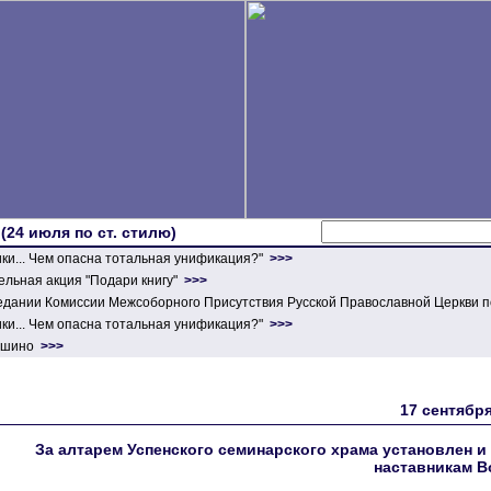
 (24 июля по ст. стилю)
ики... Чем опасна тотальная унификация?"
>>>
льная акция "Подари книгу"
>>>
едании Комиссии Межсоборного Присутствия Русской Православной Церкви п
ики... Чем опасна тотальная унификация?"
>>>
ершино
>>>
17 сентября
За алтарем Успенского семинарского храма установлен 
наставникам 