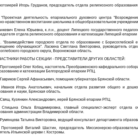
отоиерей Игорь Груданов, председатель отдела религиозного образования
. "Проектная деятельность епархиального духовного центра "Возрожден
но-нравственном воспитании школьника в общеобразовательном учреждении
нкевич Елена Юрьевна, к..п.н., доцент Липецкого государственного педагог
едателя отдела религиозного образования и катехизации Липецкой епархии
9. "Взаимодействие городского отдела по образованию с Борисоглебской 
вещению обучающихся". Ласкина Светлана Викторовна, руководитель отд
оглебского городского округа, Воронежская область.
ЧАСТНИКИ РАБОТЫ СЕКЦИИ - ПРЕДСТАВИТЕЛИ ДРУГИХ ОБЛАСТЕЙ:
 Протоиерей Олег Кобец, настоятель Преображенского кафедрального собора
разованию и катехизации Белгородской епархии РПЦ.
 Гавриков Сергей Афанасьевич, помощник губернатора Брянской области.
. Иванов Игорь Анатольевич, начальник отдела развития общего и дошк
ования и науки, Брянская область.
 Свящ. Кузянкин Александрович, иерей Брянской епархии РПЦ.
. Спицына Ольга Владимировна, главный специалист-эксперт отдела о
ования администрации Владимирской области.
 Румянцева Татьяна Викторовна, ведущий консультант департамента образов
. Протоиерей Виталий Шастин, председатель Миссионерско-образователь
ятель Ильинской церкви г. Костромы.