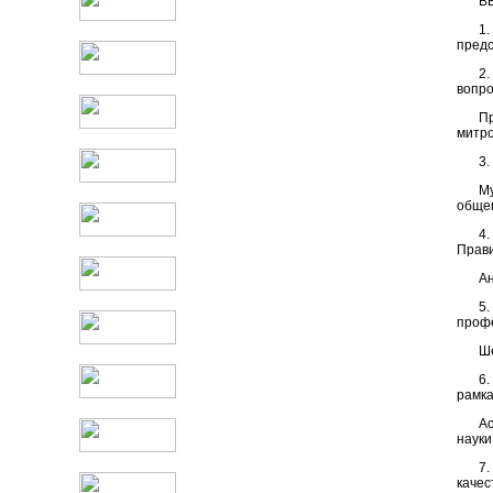
В
1
предс
2.
вопро
П
митр
3.
М
общег
4
Прави
Ан
5
профе
Ше
6
рамка
А
науки
7
качес