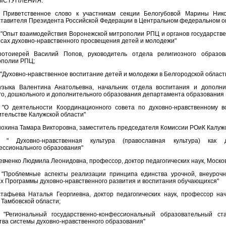
ЫСТУПЛЕНИЯ:
. Приветственное слово к участникам секции Белогубовой Марины Ник
тавителя Президента Российской Федерации в Центральном федеральном ок
 "Опыт взаимодействия Воронежской митрополии РПЦ и органов государстве
сах духовно-нравственного просвещения детей и молодежи"
ротоиерей Василий Попов, руководитель отдела религиозного образов
ополии РПЦ;
 "Духовно-нравственное воспитание детей и молодежи в Белгородской област
узыка Валентина Анатольевна, начальник отдела воспитания и дополни
о, дошкольного и дополнительного образования департамента образования 
. "О деятельности Координационного совета по духовно-нравственному 
тельстве Калужской области"
охина Тамара Викторовна, заместитель председателя Комиссии РОиК Калуж
. " Духовно-нравственная культура (православная культура) как
ссионального образования"
вченко Людмила Леонидовна, профессор, доктор педагогических наук, Москов
. "Проблемные аспекты реализации принципа единства урочной, внеуроч
х Программы духовно-нравственного развития и воспитания обучающихся"
стафьева Наталья Георгиевна, доктор педагогических наук, профессор на
 Тамбовской области;
. "Региональный государственно-конфессиональный образовательный ст
тва системы духовно-нравственного образования"