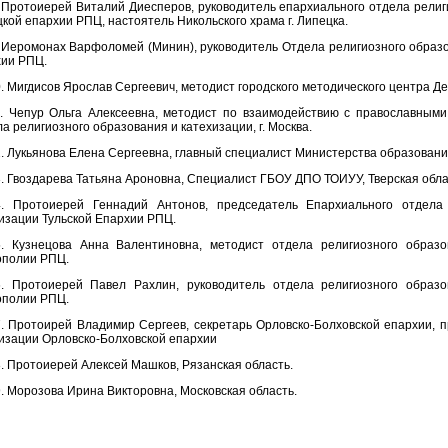
 Протоиерей Виталий Диесперов, руководитель епархиального отдела религ
кой епархии РПЦ, настоятель Никольского храма г. Липецка.
 Иеромонах Варфоломей (Минин), руководитель Отдела религиозного образ
хии РПЦ.
. Мигдисов Ярослав Сергеевич, методист городского методического центра Де
1. Чепур Ольга Алексеевна, методист по взаимодействию с православным
а религиозного образования и катехизации, г. Москва.
. Лукьянова Елена Сергеевна, главный специалист Министерства образовани
. Гвоздарева Татьяна Ароновна, Специалист ГБОУ ДПО ТОИУУ, Тверская обла
4. Протоиерей Геннадий Антонов, председатель Епархиального отдела
изации Тульской Епархии РПЦ.
5. Кузнецова Анна Валентиновна, методист отдела религиозного образо
ополии РПЦ.
6. Протоиерей Павел Рахлин, руководитель отдела религиозного образо
ополии РПЦ.
. Протоирей Владимир Сергеев, секретарь Орловско-Болховской епархии, 
изации Орловско-Болховской епархии
. Протоиерей Алексей Машков, Рязанская область.
. Морозова Ирина Викторовна, Московская область.