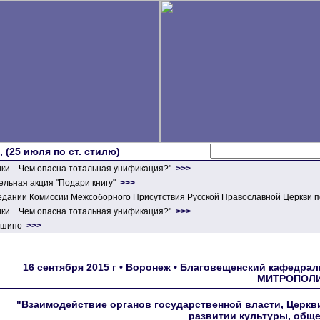
 (25 июля по ст. стилю)
ики... Чем опасна тотальная унификация?"
>>>
льная акция "Подари книгу"
>>>
едании Комиссии Межсоборного Присутствия Русской Православной Церкви п
ики... Чем опасна тотальная унификация?"
>>>
ершино
>>>
16 сентября 2015 г • Воронеж • Благовещенский кафед
МИТРОПОЛИ
"Взаимодействие органов государственной власти, Церкв
развитии культуры, обще