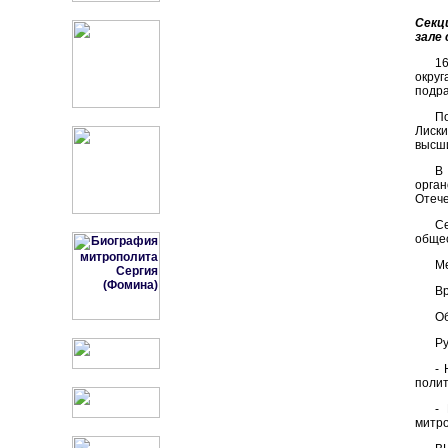
Секц
зале
1
округ
подра
П
Лиски
высши
В
орга
Отече
Се
общес
Ме
Вр
Об
Ру
-
полит
-
митро