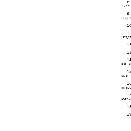
8.
Липец
9.
епар
10
1
Отдел
12
13
1
катех
1
митр
1
митр
17
катех
18
19