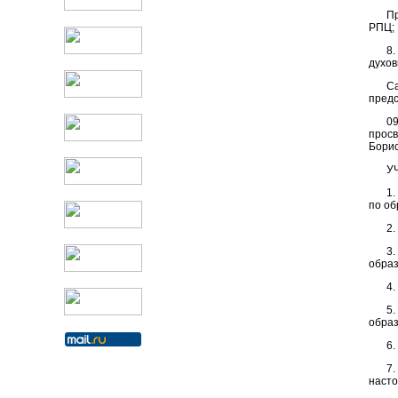
Пр
РПЦ;
8
духов
Са
предс
0
прос
Борис
У
1.
по об
2.
3
образ
4.
5
образ
6.
7
насто