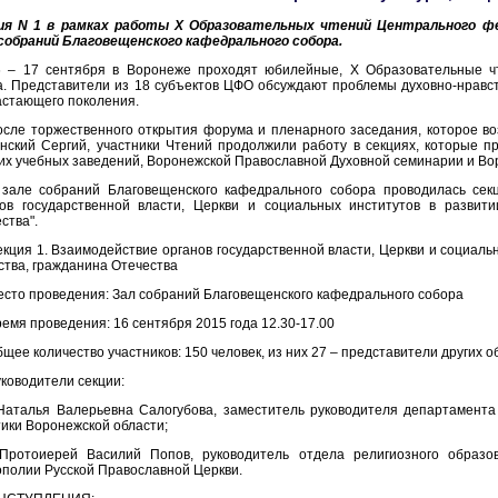
ия N 1 в рамках работы Х Образовательных чтений Центрального фе
 собраний Благовещенского кафедрального собора.
6 – 17 сентября в Воронеже проходят юбилейные, Х Образовательные ч
а. Представители из 18 субъектов ЦФО обсуждают проблемы духовно-нравс
стающего поколения.
осле торжественного открытия форума и пленарного заседания, которое в
нский Сергий, участники Чтений продолжили работу в секциях, которые п
х учебных заведений, Воронежской Православной Духовной семинарии и Во
 зале собраний Благовещенского кафедрального собора проводилась сек
нов государственной власти, Церкви и социальных институтов в развити
ства".
кция 1. Взаимодействие органов государственной власти, Церкви и социальн
тва, гражданина Отечества
сто проведения: Зал собраний Благовещенского кафедрального собора
емя проведения: 16 сентября 2015 года 12.30-17.00
щее количество участников: 150 человек, из них 27 – представители других 
ководители секции:
 Наталья Валерьевна Салогубова, заместитель руководителя департамента
ики Воронежской области;
 Протоиерей Василий Попов, руководитель отдела религиозного образо
полии Русской Православной Церкви.